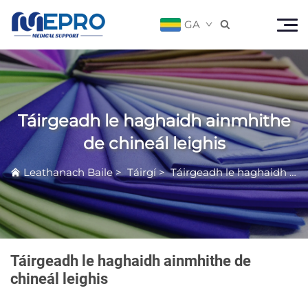
GA

Táirgeadh le haghaidh ainmhithe
de chineál leighis
Leathanach Baile
>
Táirgí
>
Táirgeadh le haghaidh ainmhithe de chineál leighis
Táirgeadh le haghaidh ainmhithe de
chineál leighis