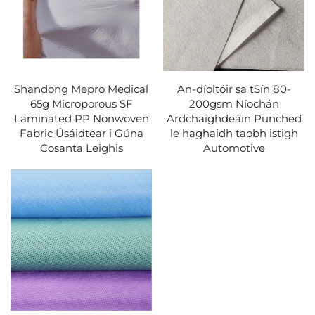
Shandong Mepro Medical
An-díoltóir sa tSín 80-
65g Microporous SF
200gsm Níochán
Laminated PP Nonwoven
Ardchaighdeáin Punched
Fabric Úsáidtear i Gúna
le haghaidh taobh istigh
Cosanta Leighis
Automotive