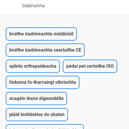
Slábhaithe
brúithe éadóireachta méidiciúil
brúithe éadóireachta ceartaithe CE
splints orthopaideacha
pádaí pet certaithe ISO
fódanna fo-tharraingt oibríochta
scagáin léana éigeandálta
pláid inchtinéise do chatan