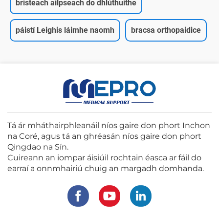
bristeach ailpseach do dhlúthuithe
páistí Leighis láimhe naomh
bracsa orthopaidice
Tá ár mháthairphleanáil níos gaire don phort Inchon
na Coré, agus tá an ghréasán níos gaire don phort
Qingdao na Sín.
Cuireann an iompar áisiúil rochtain éasca ar fáil do
earraí a onnmhairiú chuig an margadh domhanda.