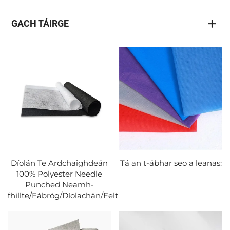
GACH TÁIRGE
Díolán Te Ardchaighdeán
Tá an t-ábhar seo a leanas:
100% Polyester Needle
Punched Neamh-
fhillte/Fábróg/Díolachán/Felt