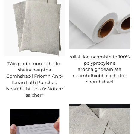
rollaí fíon neamhfhite 100%
polypropylene
Táirgeadh monarcha In-
ardchaighdeáin atá
shaincheaptha
neamhdhíobhálach don
Comhshaoil Fríomh An t-
chomhshaol
Ionán liath Punched
Neamh-fhillte a úsáidtear
sa charr