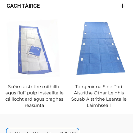
GACH TÁIRGE
Scéim aistrithe mífhillte
Táirgeoir na Síne Pad
agus fluff pulp insteallta le
Aistrithe Othar Leighis
cáilíocht ard agus praghas
Scuab Aistrithe Leanta le
réasúnta
Láimhseáil