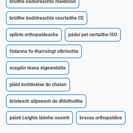
brúithe éadóireachta méidiciúil
brúithe éadóireachta ceartaithe CE
splints orthopaideacha
pádaí pet certaithe ISO
fódanna fo-tharraingt oibríochta
scagáin léana éigeandálta
pláid inchtinéise do chatan
bristeach ailpseach do dhlúthuithe
páistí Leighis láimhe naomh
bracsa orthopaidice