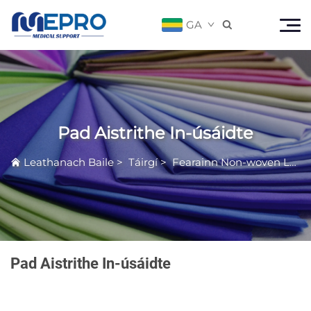
GA

Pad Aistrithe In-úsáidte
Leathanach Baile
>
Táirgí
>
Fearainn Non-woven Leighis
Pad Aistrithe In-úsáidte