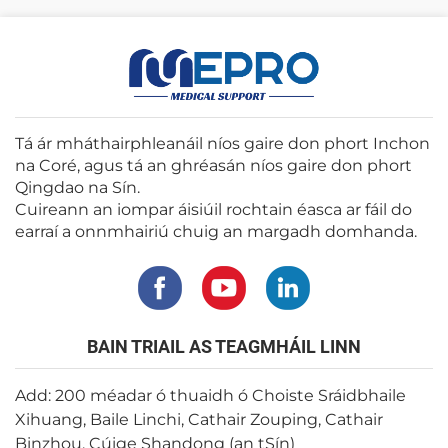
Tá ár mháthairphleanáil níos gaire don phort Inchon
na Coré, agus tá an ghréasán níos gaire don phort
Qingdao na Sín.
Cuireann an iompar áisiúil rochtain éasca ar fáil do
earraí a onnmhairiú chuig an margadh domhanda.
BAIN TRIAIL AS TEAGMHÁIL LINN
Add: 200 méadar ó thuaidh ó Choiste Sráidbhaile
Xihuang, Baile Linchi, Cathair Zouping, Cathair
Binzhou, Cúige Shandong (an tSín)