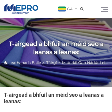
GA

T-airgead a bhfuil an méid seo a
leanas a leanas:
Leathanach Baile
>
Táirgí
>
Materiál Gan Nádúr Leibhéal Míochranaigh
T-airgead a bhfuil an méid seo a leanas a
leanas: