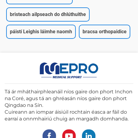
bristeach ailpseach do dhlúthuithe
páistí Leighis láimhe naomh
bracsa orthopaidice
Tá ár mháthairphleanáil níos gaire don phort Inchon
na Coré, agus tá an ghréasán níos gaire don phort
Qingdao na Sín.
Cuireann an iompar áisiúil rochtain éasca ar fáil do
earraí a onnmhairiú chuig an margadh domhanda.