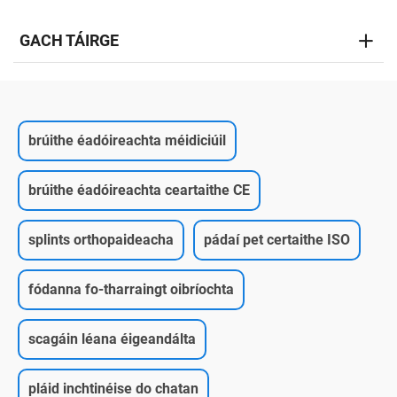
GACH TÁIRGE
brúithe éadóireachta méidiciúil
brúithe éadóireachta ceartaithe CE
splints orthopaideacha
pádaí pet certaithe ISO
fódanna fo-tharraingt oibríochta
scagáin léana éigeandálta
pláid inchtinéise do chatan