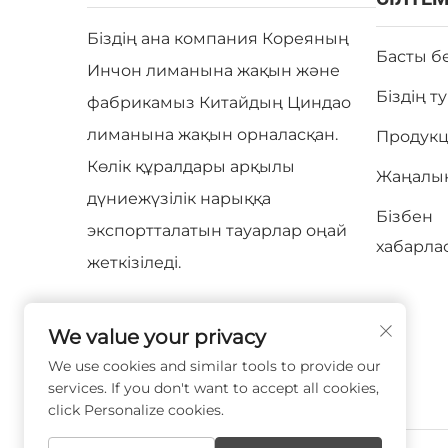
Біздің ана компания Кореяның
Басты б
Инчон лиманына жақын және
Біздің т
фабрикамыз Китайдың Циндао
лиманына жақын орналасқан.
Продук
Көлік құралдары арқылы
Жаңалы
дүниежүзілік нарыққа
Бізбен
экспортталатын тауарлар оңай
хабарла
жеткізіледі.
We value your privacy
We use cookies and similar tools to provide our
services. If you don't want to accept all cookies,
click Personalize cookies.