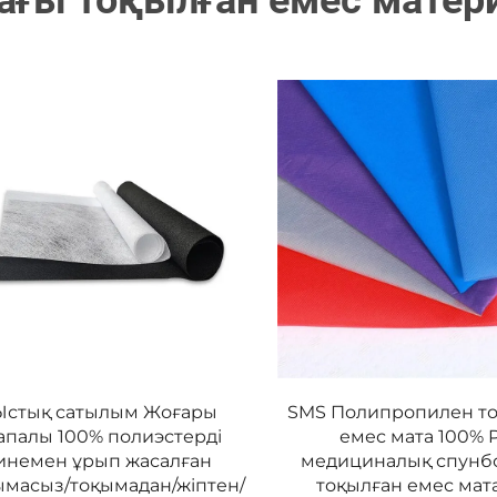
ғы тоқылған емес матер
Ыстық сатылым Жоғары
SMS Полипропилен т
апалы 100% полиэстерді
емес мата 100% 
инемен ұрып жасалған
медициналық спунбо
ымасыз/тоқымадан/жіптен/
тоқылған емес мат