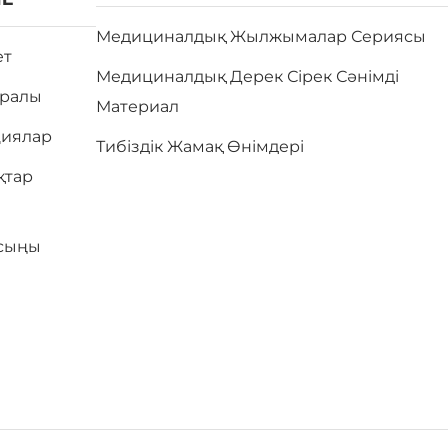
Медициналдық Жылжымалар Сериясы
ет
Медициналдық Дерек Сірек Сәнімді
уралы
Материал
циялар
Тибіздік Жамақ Өнімдері
қтар
сыңы