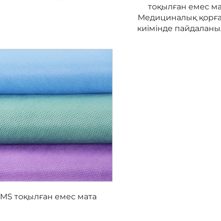
тоқылған емес м
Медициналық қорғ
киімінде пайдалан
MS тоқылған емес мата