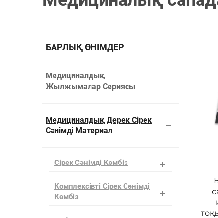
Медициналық сапада
БАРЛЫҚ ӨНІМДЕР
Медициналдық
Жылжымалар Сериясы
Медициналдық Дерек Сірек
Сәнімді Материал
Сірек Сәнімді Көмбіз
Комплексівті Сірек Сәнімді
с
Көмбіз
тоқ