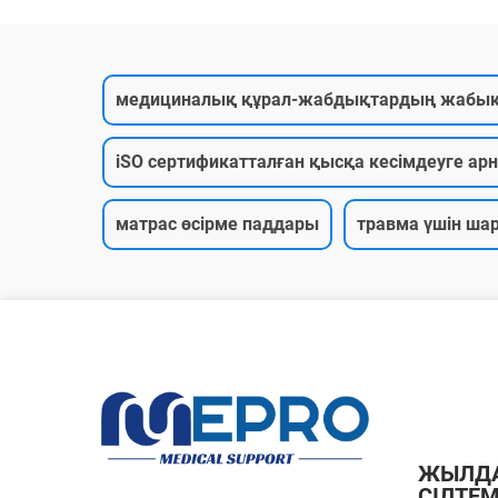
медициналық құрал-жабдықтардың жабы
iSO сертификатталған қысқа кесімдеуге ар
матрас өсірме паддары
травма үшін ша
ЖЫЛД
СІЛТЕ