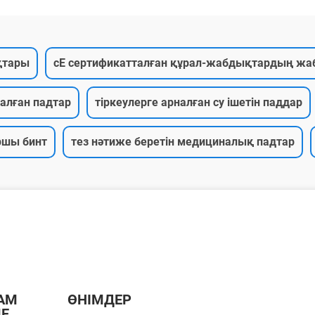
қтары
cE сертификатталған құрал-жабдықтардың ж
налған падтар
тіркеулерге арналған су ішетін паддар
ршы бинт
тез нәтиже беретін медициналық падтар
АМ
ӨНІМДЕР
МЕ