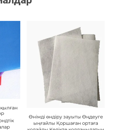
иалдар
оқылған
PP
Өнімді өндіру зауыты Өңдеуге
ндтiк
ыңғайлы Қоршаған ортаға
алар
қолайлы Көлікте қолданылатын