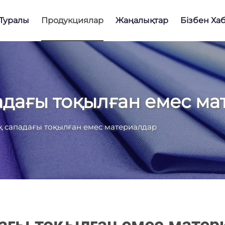
 Туралы
Продукциялар
Жаңалықтар
Бізбен Ха
дағы тоқылған емес ма
 сападағы тоқылған емес материалдар