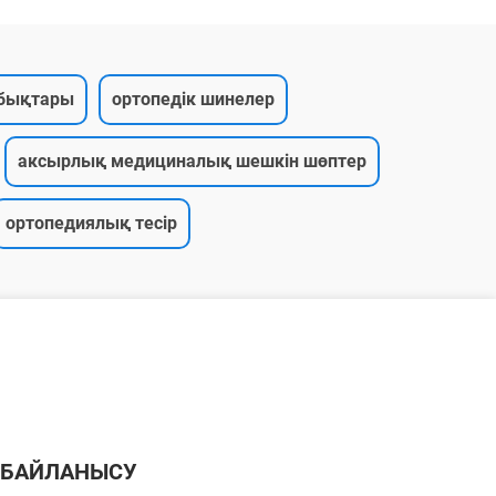
абықтары
ортопедік шинелер
аксырлық медициналық шешкін шөптер
ортопедиялық тесір
БАЙЛАНЫСУ