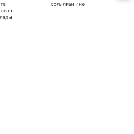
ата
соғылған ине
аныш
ылады