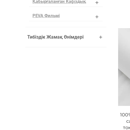
Қабырғаланған Кağıздық
PEVA Фильмі
Тибіздік Жамақ Өнімдері
100
с
то