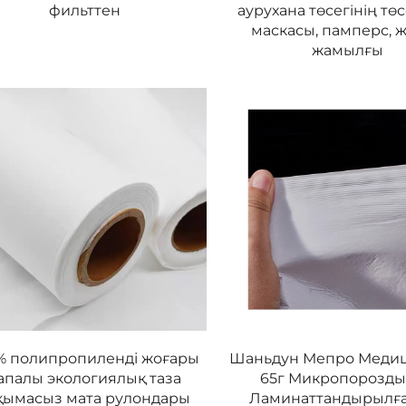
фильттен
аурухана төсегiнiң төс
маскасы, памперс, 
жамылғы
% полипропиленді жоғары
Шаньдун Мепро Меди
апалы экологиялық таза
65г Микропорозды
қымасыз мата рулондары
Ламинаттандырылғ