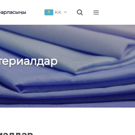


барласыңы
KK
териалдар