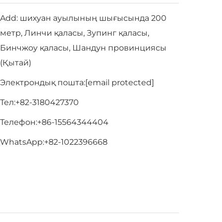
Add: шихуан ауылының шығысында 200
метр, Линчи қаласы, Зупинг қаласы,
Бинчжоу қаласы, Шандун провинциясы
(Қытай)
Электрондық пошта:
[email protected]
Тел:
+82-3180427370
Телефон:
+86-15564344404
WhatsApp:
+82-1022396668