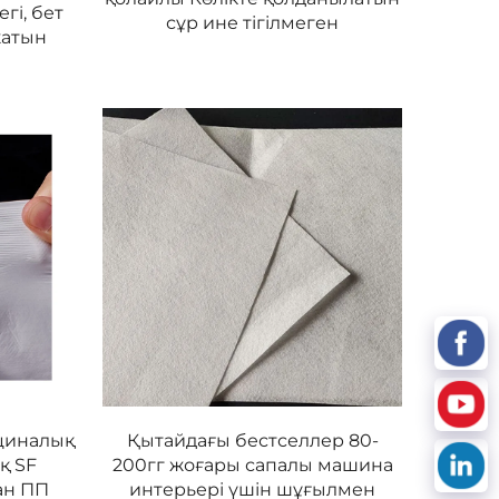
егi, бет
сұр ине тігілмеген
жатын
циналық
Қытайдағы бестселлер 80-
қ SF
200гг жоғары сапалы машина
ан ПП
интерьері үшін шұғылмен