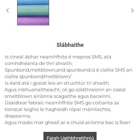
Slábhaithe
Is cineál ábhar neamhfhite é mepros SMS, atá
comhdhéanta de thrí shraith;
Spunbond,meltblown,and spunbond.Is é ciallra SMS an
ciallra spúnbond/meltblown/
Is éard atá i gceist leis an struchtúr trí shraith.
Agus inbhuanaitheacht, cé go soláthraíonn an ciseal
smeltblown airíonna scagaithe agus bacainní.
Úsáidtear fabraic neamhfhite SMS go coitianta sa
tionscal leighis le haghaidh rópaí máinliachta,
drapeanna,
Agus masks mar gheall ar a chuid airíonna bac is fearr
Faigh Uathbhreithniú