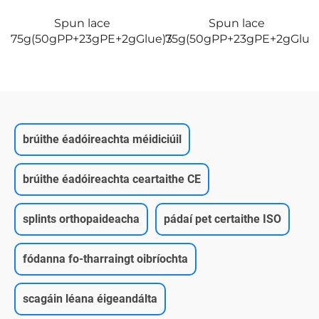
Spun lace
Spun lace
75g(50gPP+23gPE+2gGlue)3
75g(50gPP+23gPE+2gGlue
brúithe éadóireachta méidiciúil
brúithe éadóireachta ceartaithe CE
splints orthopaideacha
pádaí pet certaithe ISO
fódanna fo-tharraingt oibríochta
scagáin léana éigeandálta