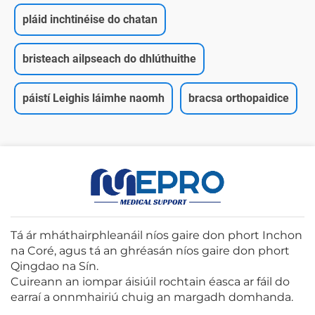
pláid inchtinéise do chatan
bristeach ailpseach do dhlúthuithe
páistí Leighis láimhe naomh
bracsa orthopaidice
Tá ár mháthairphleanáil níos gaire don phort Inchon
na Coré, agus tá an ghréasán níos gaire don phort
Qingdao na Sín.
Cuireann an iompar áisiúil rochtain éasca ar fáil do
earraí a onnmhairiú chuig an margadh domhanda.