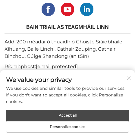
BAIN TRIAIL AS TEAGMHÁIL LINN
Add: 200 méadar ó thuaidh ó Choiste Sráidbhaile
Xihuang, Baile Linchi, Cathair Zouping, Cathair
Binzhou, Cúige Shandong (an tSín)
Ríomhphost:
[email protected]
Teil:
+82-3180427370
We value your privacy
Fón:
+86-15564344404
We use cookies and similar tools to provide our services.
If you don't want to accept all cookies, click Personalize
WhatsApp:
+82-1022396668
cookies.
Accept all
Cóipcheart © 2024 ag Mepro Medical Co.,Ltd.
Personalize cookies