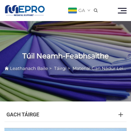
GA

Túil Neamh-Feabhsaithe
Leathanach Baile
>
Táirgí
>
Materiál Gan Nádúr Leibhéal Míochranaigh
GACH TÁIRGE