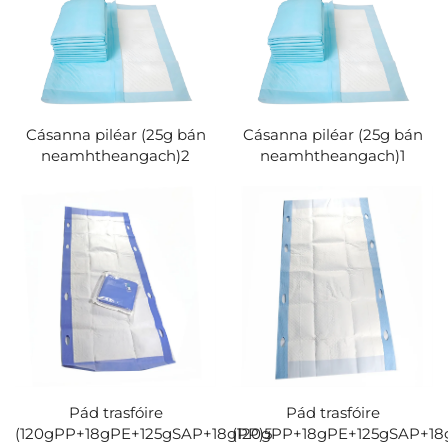
Cásanna piléar (25g bán
Cásanna piléar (25g bán
neamhtheangach)2
neamhtheangach)1
Pád trasfóire
Pád trasfóire
(120gPP+18gPE+125gSAP+18gPP)5
(120gPP+18gPE+125gSAP+18