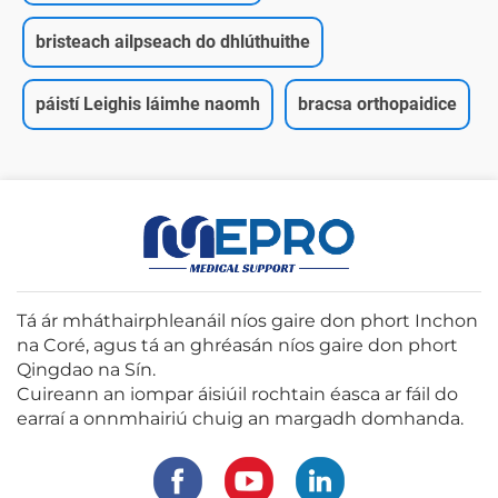
bristeach ailpseach do dhlúthuithe
páistí Leighis láimhe naomh
bracsa orthopaidice
Tá ár mháthairphleanáil níos gaire don phort Inchon
na Coré, agus tá an ghréasán níos gaire don phort
Qingdao na Sín.
Cuireann an iompar áisiúil rochtain éasca ar fáil do
earraí a onnmhairiú chuig an margadh domhanda.