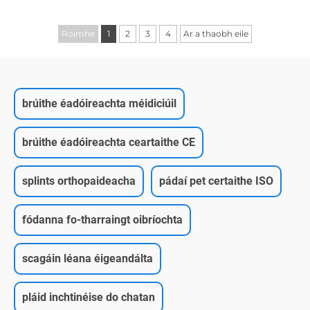
Roimhe
1
2
3
4
Ar a thaobh eile
brúithe éadóireachta méidiciúil
brúithe éadóireachta ceartaithe CE
splints orthopaideacha
pádaí pet certaithe ISO
fódanna fo-tharraingt oibríochta
scagáin léana éigeandálta
pláid inchtinéise do chatan