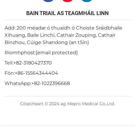
BAIN TRIAIL AS TEAGMHÁIL LINN
Add: 200 méadar ó thuaidh ó Choiste Sráidbhaile
Xihuang, Baile Linchi, Cathair Zouping, Cathair
Binzhou, Cúige Shandong (an tSín)
Ríomhphost:
[email protected]
Teil:
+82-3180427370
Fón:
+86-15564344404
WhatsApp:
+82-1022396668
Cóipcheart © 2024 ag Mepro Medical Co.,Ltd.