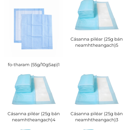
Cásanna piléar (25g bán
neamhtheangach)5
fo-tharam (55g/10gSap)1
Cásanna piléar (25g bán
Cásanna piléar (25g bán
neamhtheangach)4
neamhtheangach)3