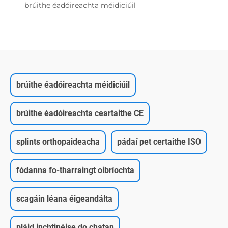
brúithe éadóireachta méidiciúil
brúithe éadóireachta méidiciúil
brúithe éadóireachta ceartaithe CE
splints orthopaideacha
pádaí pet certaithe ISO
fódanna fo-tharraingt oibríochta
scagáin léana éigeandálta
pláid inchtinéise do chatan