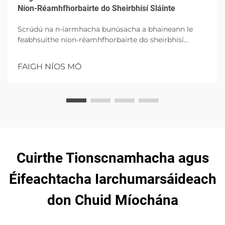
Níon-Réamhfhorbairte do Sheirbhísí Sláinte
Scrúdú na n-iarmhacha bunúsacha a bhaineann le
feabhsuithe níon-réamhfhorbairte do sheirbhísí
sláinte, ag cinntiú orthu a gcásacht, slánaitheacht
gan méaraíochta, agus fadhbíocht. Fáigh scéal orthu i
FAIGH NÍOS MÓ
gcaitheamh san ábhar i ngownaí léighis,
cothromóireacht uaire, agus pródachtaí giobnaithe,
ag éagsúlú ar dhuineachtaí chrua-ghrás agus forbairt
antimicribh. Díreach don tuiscint faoi théacsanna
leighis láithreán.
Cuirthe Tionscnamhacha agus
Éifeachtacha Iarchumarsáideach
don Chuid Míochána