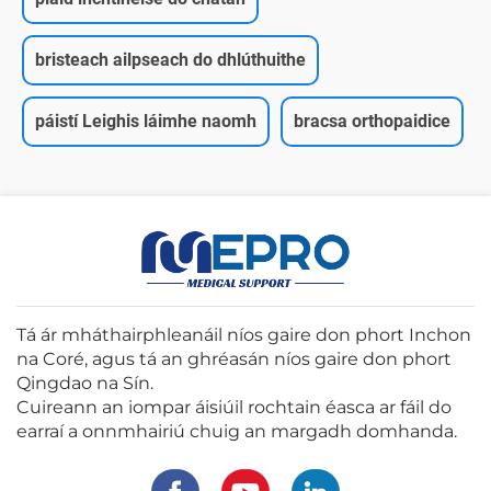
bristeach ailpseach do dhlúthuithe
páistí Leighis láimhe naomh
bracsa orthopaidice
Tá ár mháthairphleanáil níos gaire don phort Inchon
na Coré, agus tá an ghréasán níos gaire don phort
Qingdao na Sín.
Cuireann an iompar áisiúil rochtain éasca ar fáil do
earraí a onnmhairiú chuig an margadh domhanda.