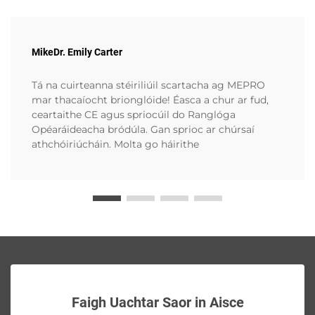
MikeDr. Emily Carter
Tá na cuirteanna stéiriliúil scartacha ag MEPRO
mar thacaíocht brionglóide! Éasca a chur ar fud,
ceartaithe CE agus spriocúil do Ranglóga
Opéaráideacha bródúla. Gan sprioc ar chúrsaí
athchóiriúcháin. Molta go háirithe
Faigh Uachtar Saor in Aisce