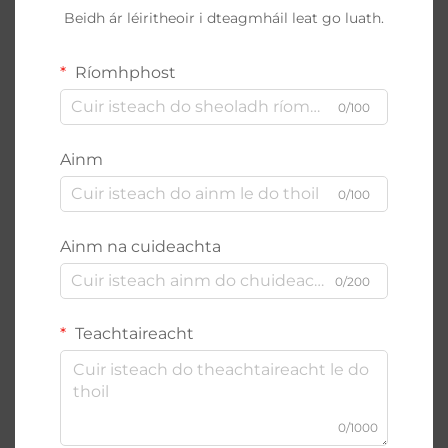
Beidh ár léiritheoir i dteagmháil leat go luath.
Ríomhphost
0/100
Ainm
0/100
Ainm na cuideachta
0/200
Teachtaireacht
0/1000