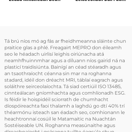
Cover
Chúram Léapa Ospidéala
Bed Covers Leictreonacha
Tá brú níos mó ag fás ar fheidhmeanna sláinte chun
praitice glas a phlé. Freagairt MEPRO don éileamh
seo le héadach uirlisí leighis oiriúnacha atá
neamhfhuinnmhar agus a díluann níos gairid ná na
plasticí traidisiúnta. Bainígí an céad stéaradh agus
an tsaothraíocht céanna sin mar na roghanna
stadard, idéil don dréacht MRI, táblaí eagrach agus
soláithre seirceolaíochta. Tá siad certiúil ISO 13485,
cinnteálacan gníomhachta agus comhlíonadh ESG.
Is féidir le hoispidéil sciorrath de chumhacht
díospóireachta faoi thalamh a laghdú go dtí 40% trí
théarmónu isteach san éadach seo, comhionann le
heachtronnaí cosúil le Matamaitic na Nuachtán
Sostéiseable UN. Roghanna measúnaithe agus
díreachnaíocht i gcásanna tuillte éagsúla chun