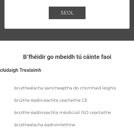
SEOL
B’fhéidir go mbeidh tú cáinte faoi
clúdaigh Trealaimh
brúitheálacha saincheaptha do chomhaid leighis
brúithe éadóireachta ceartaithe CE
brúithe éadóireachta méidiciúil ISO ceartaithe
brúitheálacha éadromleithne