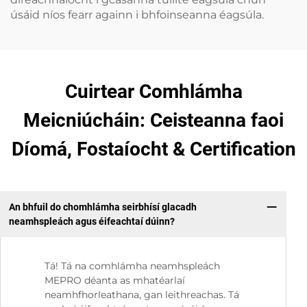
úsáid níos fearr againn i bhfoinseanna éagsúla.
Cuirtear Comhlámha
Meicniúcháin: Ceisteanna faoi
Díomá, Fostaíocht & Certification
An bhfuil do chomhlámha seirbhísí glacadh
neamhspleách agus éifeachtaí dúinn?
Tá! Tá na comhlámha neamhspleách
MEPRO déanta as mhatéarlaí
neamhfhorleathana, gan leithreachas. Tá