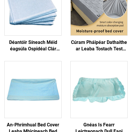
Déantóir Síneach Méid
Cúram Pháipéar Dathaithe
éagsúla Ospidéal Clár
ar Leaba Tostach Test
Scrúduithe Clúdach leaba
Cuimhníocht ar Fhréamh
insteallta
Árdaigh Cuir do
Mhatraiscín ina Bhfréamh
Tostach
An-Phrímhual Bed Cover
Gnéas Is Fearr
Leaba Mhicíneach Bed
Leictreonach Dull Faoi