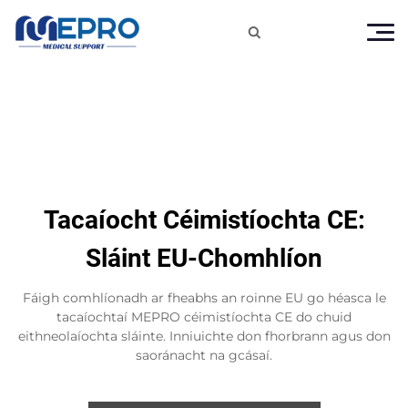

Tacaíocht Céimistíochta CE:
Sláint EU-Chomhlíon
Fáigh comhlíonadh ar fheabhs an roinne EU go héasca le
tacaíochtaí MEPRO céimistíochta CE do chuid
eithneolaíochta sláinte. Inniuichte don fhorbrann agus don
saoránacht na gcásaí.