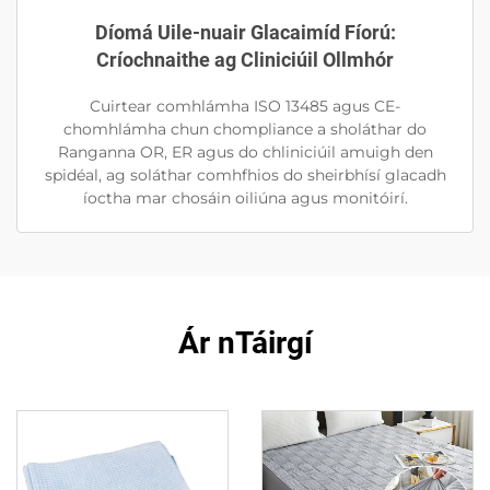
Díomá Uile-nuair Glacaimíd Fíorú:
Críochnaithe ag Cliniciúil Ollmhór
Cuirtear comhlámha ISO 13485 agus CE-
chomhlámha chun chompliance a sholáthar do
Ranganna OR, ER agus do chliniciúil amuigh den
spidéal, ag soláthar comhfhios do sheirbhísí glacadh
íoctha mar chosáin oiliúna agus monitóirí.
Ár nTáirgí