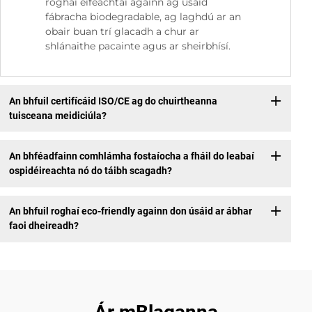
roghaí éifeachtaí againn ag úsáid
fábracha biodegradable, ag laghdú ar an
obair buan trí glacadh a chur ar
shlánaithe pacainte agus ar sheirbhísí.
An bhfuil certifícáid ISO/CE ag do chuirtheanna
tuisceana meidiciúla?
An bhféadfainn comhlámha fostaíocha a fháil do leabaí
ospidéireachta nó do táibh scagadh?
An bhfuil roghaí eco-friendly againn don úsáid ar ábhar
faoi dheireadh?