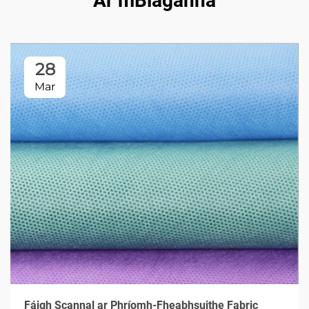
Ár mBlaganna
28
Mar
Fáigh Scannal ar Phríomh-Fheabhsuithe Fabric