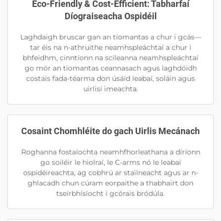
Eco-Friendly & Cost-Efficient: Tabharfaí
Díograiseacha Ospidéil
Laghdaigh bruscar gan an tíomantas a chur i gcás—
tar éis na n-athruithe neamhspleáchtaí a chur i
bhfeidhm, cinntíonn na scileanna neamhspleáchtaí
go mór an tiomantas ceannasach agus laghdóidh
costais fada-téarma don úsáid leabaí, soláin agus
uirlisí imeachta.
Cosaint Chomhléite do gach Uirlis Mecánach
Roghanna fostaíochta neamhfhorleathana a díríonn
go soiléir le hiolraí, le C-arms nó le leabaí
ospidéireachta, ag cobhrú ar stailneacht agus ar n-
ghlacadh chun cúram eorpaithe a thabhairt don
tseirbhísíocht i gcórais bródúla.