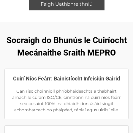
Faigh Uathbhreithniú
Socraigh do Bhunús le Cuiríocht
Mecánaithe Sraith MEPRO
Cuirí Níos Feárr: Bainistíocht Infeisiún Gairid
Gan rísc choinníoll phríobháideachta a thabhairt
amach le cúram ISO/CE, cinntíonn na cuirí níos feárr
seo cosaint 100% ina dhiaidh don úsáid singil
achomharcach do pháipéad, táblaí agus uirlisí eile.