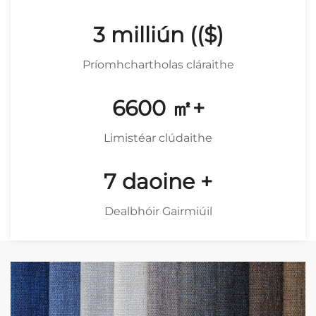
4
milliún (($)
Príomhchartholas cláraithe
8867
㎡+
Limistéar clúdaithe
9
daoine +
Dealbhóir Gairmiúil