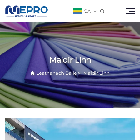
GA

Maidir Linn
Leathanach Baile
>
Maidir Linn