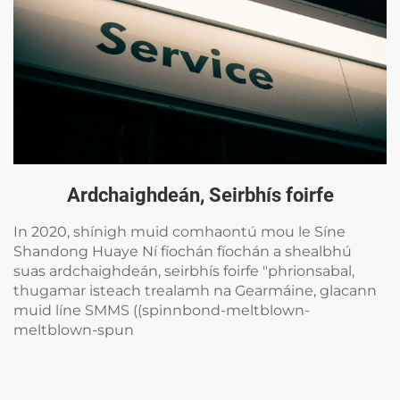
Ardchaighdeán, Seirbhís foirfe
In 2020, shínigh muid comhaontú mou le Síne
Shandong Huaye Ní fíochán fíochán a shealbhú
suas ardchaighdeán, seirbhís foirfe "phrionsabal,
thugamar isteach trealamh na Gearmáine, glacann
muid líne SMMS ((spinnbond-meltblown-
meltblown-spun