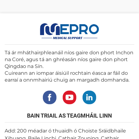
Tá ár mháthairphleanáil níos gaire don phort Inchon
na Coré, agus tá an ghréasán níos gaire don phort
Qingdao na Sín.
Cuireann an iompar áisiúil rochtain éasca ar fáil do
earraí a onnmhairiú chuig an margadh domhanda.
BAIN TRIAIL AS TEAGMHÁIL LINN
Add: 200 méadar ó thuaidh ó Choiste Sráidbhaile
Xihuang, Baile Linchi, Cathair Zouping, Cathair