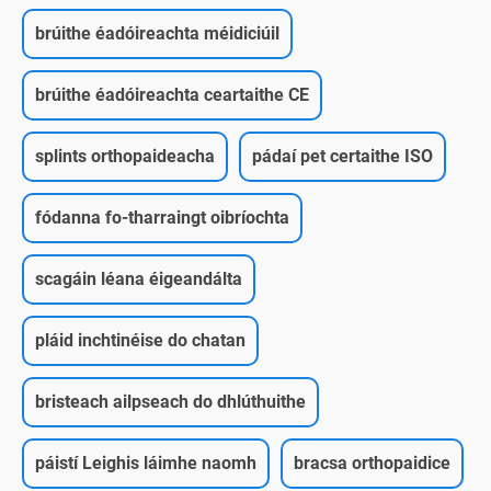
brúithe éadóireachta méidiciúil
brúithe éadóireachta ceartaithe CE
splints orthopaideacha
pádaí pet certaithe ISO
fódanna fo-tharraingt oibríochta
scagáin léana éigeandálta
pláid inchtinéise do chatan
bristeach ailpseach do dhlúthuithe
páistí Leighis láimhe naomh
bracsa orthopaidice