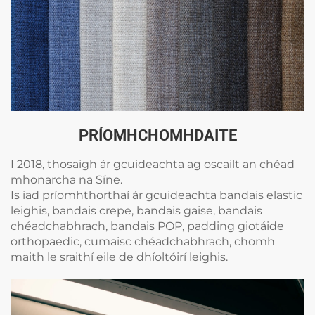
PRÍOMHCHOMHDAITE
I 2018, thosaigh ár gcuideachta ag oscailt an chéad
mhonarcha na Síne.
Is iad príomhthorthaí ár gcuideachta bandais elastic
leighis, bandais crepe, bandais gaise, bandais
chéadchabhrach, bandais POP, padding giotáide
orthopaedic, cumaisc chéadchabhrach, chomh
maith le sraithí eile de dhíoltóirí leighis.