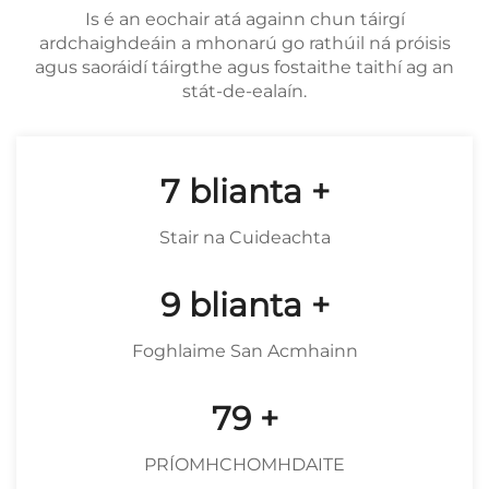
Is é an eochair atá againn chun táirgí
ardchaighdeáin a mhonarú go rathúil ná próisis
agus saoráidí táirgthe agus fostaithe taithí ag an
stát-de-ealaín.
9
blianta +
Stair na Cuideachta
12
blianta +
Foghlaime San Acmhainn
106
+
PRÍOMHCHOMHDAITE