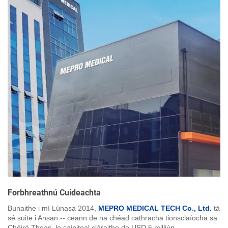
Forbhreathnú Cuideachta
Bunaithe i mí Lúnasa 2014,
MEPRO MEDICAL TECH Co., Ltd.
tá
sé suite i Ansan -- ceann de na chéad cathracha tionsclaíocha sa
Chóiré Theas, le caipiteal cláraithe de USD 5 milliún.