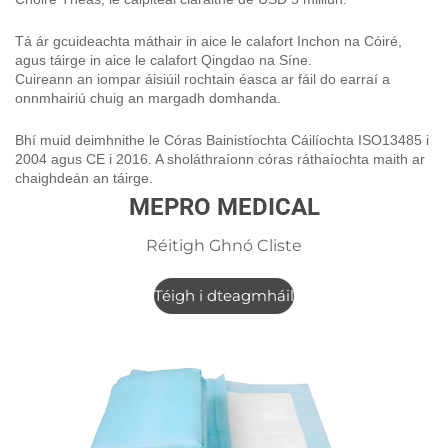
Tá ár gcuideachta máthair in aice le calafort Inchon na Cóiré,
agus táirge in aice le calafort Qingdao na Síne.
Cuireann an iompar áisiúil rochtain éasca ar fáil do earraí a
onnmhairiú chuig an margadh domhanda.
Bhí muid deimhnithe le Córas Bainistíochta Cáilíochta ISO13485 i
2004 agus CE i 2016. A sholáthraíonn córas ráthaíochta maith ar
chaighdeán an táirge.
MEPRO MEDICAL
Réitigh Ghnó Cliste
Téigh i dteagmháil
linn