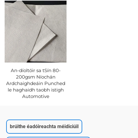
An-díoltóir sa tSín 80-
200gsm Níochán
Ardchaighdeáin Punched
le haghaidh taobh istigh
Automotive
brúithe éadóireachta méidiciúil