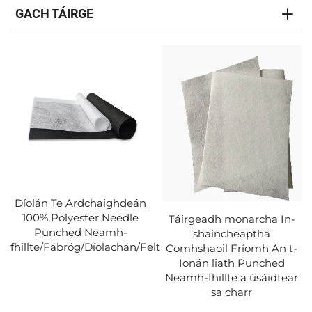
GACH TÁIRGE
Díolán Te Ardchaighdeán
100% Polyester Needle
Táirgeadh monarcha In-
Punched Neamh-
shaincheaptha
fhillte/Fábróg/Díolachán/Felt
Comhshaoil Fríomh An t-
Ionán liath Punched
Neamh-fhillte a úsáidtear
sa charr