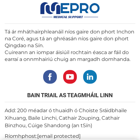
Tá ár mháthairphleanáil níos gaire don phort Inchon
na Coré, agus tá an ghréasán níos gaire don phort
Qingdao na Sín.
Cuireann an iompar áisiúil rochtain éasca ar fáil do
earraí a onnmhairiú chuig an margadh domhanda.
BAIN TRIAIL AS TEAGMHÁIL LINN
Add: 200 méadar ó thuaidh ó Choiste Sráidbhaile
Xihuang, Baile Linchi, Cathair Zouping, Cathair
Binzhou, Cúige Shandong (an tSín)
Ríomhphost:
[email protected]