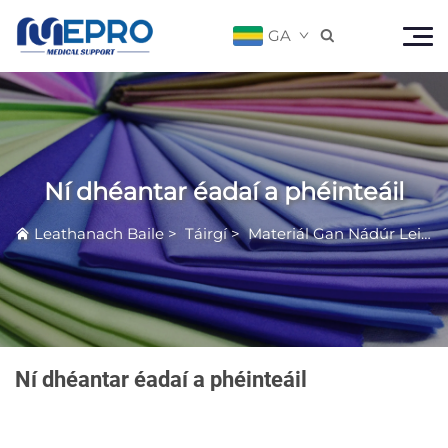
GA

Ní dhéantar éadaí a phéinteáil
Leathanach Baile
>
Táirgí
>
Materiál Gan Nádúr Leibhéal Míochranaigh
Ní dhéantar éadaí a phéinteáil