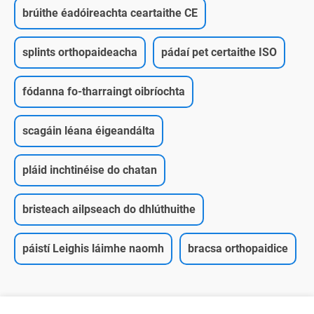
brúithe éadóireachta ceartaithe CE
splints orthopaideacha
pádaí pet certaithe ISO
fódanna fo-tharraingt oibríochta
scagáin léana éigeandálta
pláid inchtinéise do chatan
bristeach ailpseach do dhlúthuithe
páistí Leighis láimhe naomh
bracsa orthopaidice