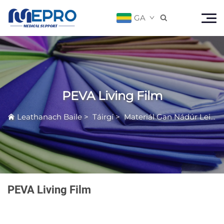
GA

PEVA Living Film
Leathanach Baile
>
Táirgí
>
Materiál Gan Nádúr Leibhéal Míochranaigh
PEVA Living Film