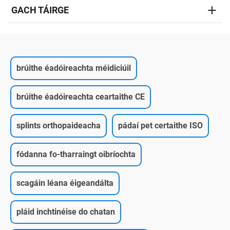
GACH TÁIRGE
brúithe éadóireachta méidiciúil
brúithe éadóireachta ceartaithe CE
splints orthopaideacha
pádaí pet certaithe ISO
fódanna fo-tharraingt oibríochta
scagáin léana éigeandálta
pláid inchtinéise do chatan