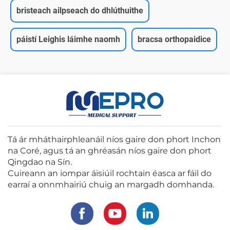
bristeach ailpseach do dhlúthuithe
páistí Leighis láimhe naomh
bracsa orthopaidice
Tá ár mháthairphleanáil níos gaire don phort Inchon
na Coré, agus tá an ghréasán níos gaire don phort
Qingdao na Sín.
Cuireann an iompar áisiúil rochtain éasca ar fáil do
earraí a onnmhairiú chuig an margadh domhanda.