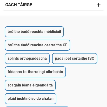
GACH TÁIRGE
brúithe éadóireachta méidiciúil
brúithe éadóireachta ceartaithe CE
splints orthopaideacha
pádaí pet certaithe ISO
fódanna fo-tharraingt oibríochta
scagáin léana éigeandálta
pláid inchtinéise do chatan