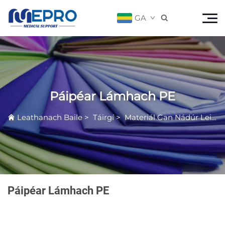
GA

Páipéar Lámhach PE
Leathanach Baile
>
Táirgí
>
Materiál Gan Nádúr Leibhéal Míochranaigh
Páipéar Lámhach PE