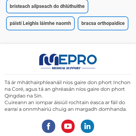
bristeach ailpseach do dhlúthuithe
páistí Leighis láimhe naomh
bracsa orthopaidice
Tá ár mháthairphleanáil níos gaire don phort Inchon
na Coré, agus tá an ghréasán níos gaire don phort
Qingdao na Sín.
Cuireann an iompar áisiúil rochtain éasca ar fáil do
earraí a onnmhairiú chuig an margadh domhanda.