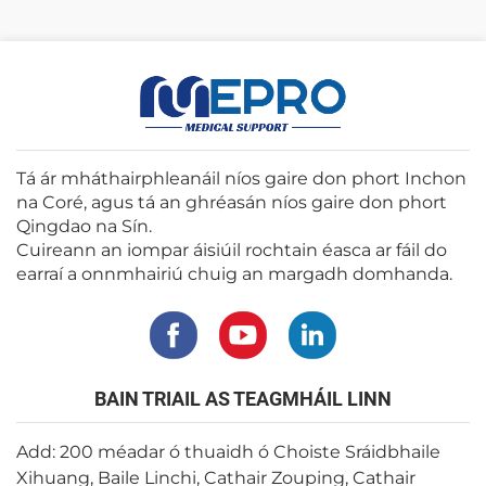
Tá ár mháthairphleanáil níos gaire don phort Inchon
na Coré, agus tá an ghréasán níos gaire don phort
Qingdao na Sín.
Cuireann an iompar áisiúil rochtain éasca ar fáil do
earraí a onnmhairiú chuig an margadh domhanda.
BAIN TRIAIL AS TEAGMHÁIL LINN
Add: 200 méadar ó thuaidh ó Choiste Sráidbhaile
Xihuang, Baile Linchi, Cathair Zouping, Cathair