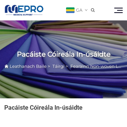
GA

Pacáiste Cóireála In-úsáidte
Leathanach Baile
>
Táirgí
>
Fearainn Non-woven Leighis
Pacáiste Cóireála In-úsáidte