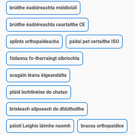
brúithe éadóireachta méidiciúil
brúithe éadóireachta ceartaithe CE
splints orthopaideacha
pádaí pet certaithe ISO
fódanna fo-tharraingt oibríochta
scagáin léana éigeandálta
pláid inchtinéise do chatan
bristeach ailpseach do dhlúthuithe
páistí Leighis láimhe naomh
bracsa orthopaidice