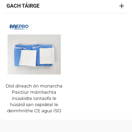
GACH TÁIRGE
Díol díreach ón monarcha
Paictiúr máinliachta
inúsáidte iontaofa le
húsáid san ospidéal le
deimhnithe CE agus ISO