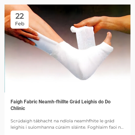
22
Feb
Faigh Fabric Neamh-fhillte Grád Leighis do Do
Chlinic
Scrúdaigh tábhacht na ndíola neamhfhite le grád
leighis i suíomhanna cúraim sláinte. Foghlaim faoi na
hairíonna riachtanacha atá aige, na buntáistí a