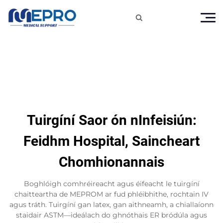

Tuirgíní Saor ón nInfeisiún:
Feidhm Hospital, Saincheart
Chomhionannais
Boghlóigh comhréireacht agus éifeacht le tuirgíní
chaitteartha de MEPROM ar fud phléibhithe, rochtain IV
agus tráth. Tuirgíní gan latex, gan aithneamh, a chiallaíonn
staidair ASTM—ideálach do ghnóthais ER bródúla agus