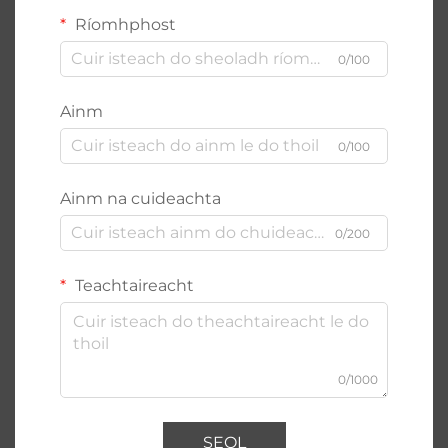
Ríomhphost
0/100
Ainm
0/100
Ainm na cuideachta
0/200
Teachtaireacht
0/1000
SEOL