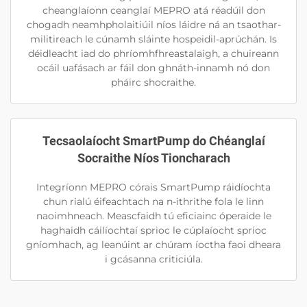
cheanglaíonn ceanglaí MEPRO atá réadúil don
chogadh neamhpholaitiúil níos láidre ná an tsaothar-
militireach le cúnamh sláinte hospeidil-aprúchán. Is
déidleacht iad do phríomhfhreastalaigh, a chuireann
ocáil uafásach ar fáil don ghnáth-innamh nó don
pháirc shocraithe.
Tecsaolaíocht SmartPump do Chéanglaí
Socraithe Níos Tioncharach
Integríonn MEPRO córais SmartPump ráidíochta
chun rialú éifeachtach na n-ithrithe fola le linn
naoimhneach. Meascfaidh tú eficiainc óperaide le
haghaidh cáilíochtaí sprioc le cúplaíocht sprioc
gníomhach, ag leanúint ar chúram íoctha faoi dheara
i gcásanna criticiúla.