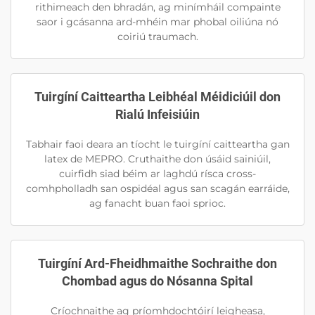
rithimeach den bhradán, ag minímháil compainte
saor i gcásanna ard-mhéin mar phobal oiliúna nó
coiriú traumach.
Tuirgíní Caitteartha Leibhéal Méidiciúil don
Rialú Infeisiúin
Tabhair faoi deara an tíocht le tuirgíní caitteartha gan
latex de MEPRO. Cruthaithe don úsáid sainiúil,
cuirfidh siad béim ar laghdú rísca cross-
comhpholladh san ospidéal agus san scagán earráide,
ag fanacht buan faoi sprioc.
Tuirgíní Ard-Fheidhmaithe Sochraithe don
Chombad agus do Nósanna Spital
Críochnaithe ag príomhdochtóirí leigheasa,