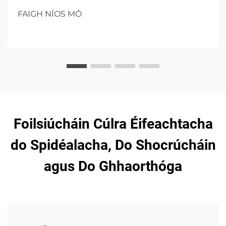
bhaineann le clinicí, na cúinsí maidir le roghnú, agus
FAIGH NÍOS MÓ
treochtaí sa todhchaí i ndíolacháin inbhuanaithe.
Foilsiúcháin Cúlra Éifeachtacha
do Spidéalacha, Do Shocrúcháin
agus Do Ghhaorthóga