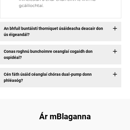
gcáilíochtaí.
An bhfuil buntáistí thorniquet úsáideacha deacair don
ús éigeandál?
Conas roghnú bunchoimre ceanglaí cogaidh don
ospidéal?
Cén fáth úsáid céanglaí chóras dual-pump donn
phléasóg?
Ár mBlaganna