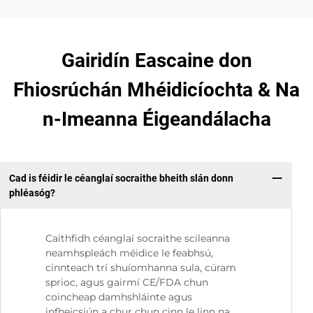
Gairidín Eascaine don
Fhiosrúchán Mhéidicíochta & Na
n-Imeanna Éigeandálacha
Cad is féidir le céanglaí socraithe bheith slán donn
phléasóg?
Caithfidh céanglaí socraithe scileanna
neamhspleách méidice le feabhsú,
cinnteach trí shuíomhanna sula, cúram
sprioc, agus gairmí CE/FDA chun
coincheap damhshláinte agus
infheicsiún a chur chun cinn le linn na