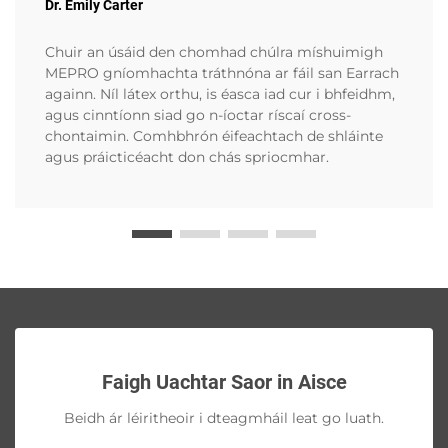
Dr. Emily Carter
Chuir an úsáid den chomhad chúlra míshuimigh
MEPRO gníomhachta tráthnóna ar fáil san Earrach
againn. Níl látex orthu, is éasca iad cur i bhfeidhm,
agus cinntíonn siad go n-íoctar ríscaí cross-
chontaimin. Comhbhrón éifeachtach de shláinte
agus práicticéacht don chás spriocmhar.
Faigh Uachtar Saor in Aisce
Beidh ár léiritheoir i dteagmháil leat go luath.