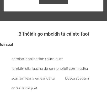
B’fhéidir go mbeidh tú cáinte faoi
tuirseal
combat application tourniquet
iomláin oibriúacha do rannphoiblí comhrádha
scagáin léana éigeandálta
bosca scagáin
córas Turniquet