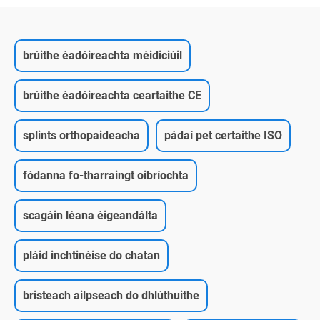
brúithe éadóireachta méidiciúil
brúithe éadóireachta ceartaithe CE
splints orthopaideacha
pádaí pet certaithe ISO
fódanna fo-tharraingt oibríochta
scagáin léana éigeandálta
pláid inchtinéise do chatan
bristeach ailpseach do dhlúthuithe