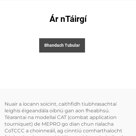
Ár nTáirgí
Bhandach Tubular
Nuair a íocann soicint, caithfidh tiubhrasachtaí
leighis éigeandála oibriú gan aon fheabhsú.
Téarantai na modellaí CAT (combat application
tourniquet) de MEPRO go dian chun rialacha
CoTCCC a choinneáil, ag cinntiú comharthaíocht