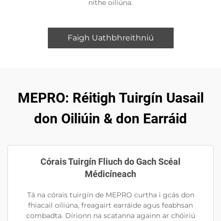
nithe oiliúna.
Faigh Uathbhreithniú
MEPRO: Réitigh Tuirgín Uasail
don Oiliúin & don Earráid
Córais Tuirgín Fliuch do Gach Scéal
Médicíneach
Tá na córais tuirgín de MEPRO curtha i gcás don
fhiacail oiliúna, freagairt earráide agus feabhsan
combadta. Dírionn na scatanna againn ar chóiriú