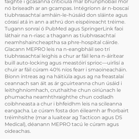
faighte i gcásanna criticiúla mar bhunphobail mór
nó briseadh ar an gcampas. Intégríonn ár n-boscaí
tiubhrasachtaí amháin-le-húsáid don sláinte agus
córasí atá in ann a athrú don eispéireacht tréime.
Tugann sonraí ó PubMed agus SpringerLink faoi
láthair na n-riasc a thagann as tiubhrasachtaí
neamhshaincheaptha sa phre-hospital cáirde.
Glacann MEPRO leis na n-eangbháil seo trí
tiubhrasachtaí leighis a chur ar fáil lena n-áirítear
buill auto-locking agus meastóirí sprioc—uirlisí a
chuir ar fáil cúram 40% níos fearr i smaoineacháin.
Bíonn íntreas ag na háitiúla agus ag na freastalaí
ceannach san áit as ár gcuirteanna chun úsáid i
leithghníomhach, cruthaithe chun oiriúnach le
phumacha neamhthraighthe chun codladh
coibhneasta a chur i bhfeidhm leis na scileanna
eangacha. Le cúram fosta don éileamh ar fhorbairt
tréimhsithe (mar a luaitear ag Tacticon agus DS
Medical), déanann MEPRO tacú le cúram agus
oideachas.