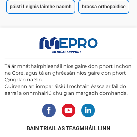
páistí Leighis láimhe naomh
bracsa orthopaidice
Tá ár mháthairphleanáil níos gaire don phort Inchon
na Coré, agus tá an ghréasán níos gaire don phort
Qingdao na Sín.
Cuireann an iompar áisiúil rochtain éasca ar fáil do
earraí a onnmhairiú chuig an margadh domhanda.
BAIN TRIAIL AS TEAGMHÁIL LINN