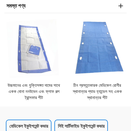
সমস্ত পণ্য
উচ্চমানের এবং যুক্তিসঙ্গত দামের সাথে
চীন প্রস্তুতকারক মেডিকেল রোগীর
একক বোনা ননউভেন এবং ফ্লাফ পল্প
স্থানান্তর প্যাড হ্যান্ডেল সহ একক
ট্রান্সফার শীট
স্থানান্তর শীট
মেডিকেল ইকুইপমেন্ট কভার
সিই সার্টিফাইড ইকুইপমেন্ট কভার