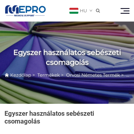
HU

Egyszer használatos sebészeti
csomagolás
Kezdőlap
>
Termékek
>
Orvosi Németes Termék
>
Egy
Egyszer használatos sebészeti
csomagolás