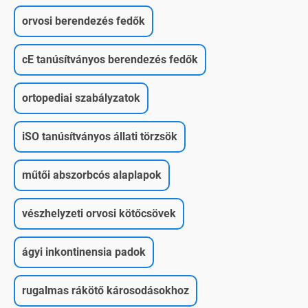
orvosi berendezés fedők
cE tanúsítványos berendezés fedők
ortopediai szabályzatok
iSO tanúsítványos állati törzsök
műtői abszorbcós alaplapok
vészhelyzeti orvosi kötőcsövek
ágyi inkontinensia padok
rugalmas rákötő károsodásokhoz