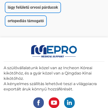
lágy felületű orvosi párducok
ortopediás támogató
A szülővállalatunk közel van az Incheon Kóreai
kikötőhöz, és a gyár közel van a Qingdao Kínai
kikötőhöz.
A kényelmes szállítás lehetővé teszi a világpiacra
exportált áruk könnyű hozzáférését.