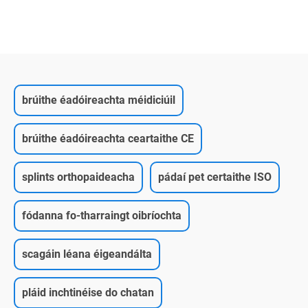
brúithe éadóireachta méidiciúil
brúithe éadóireachta ceartaithe CE
splints orthopaideacha
pádaí pet certaithe ISO
fódanna fo-tharraingt oibríochta
scagáin léana éigeandálta
pláid inchtinéise do chatan