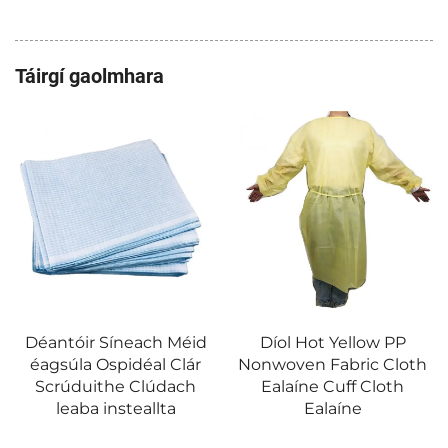
Táirgí gaolmhara
Déantóir Síneach Méid
Díol Hot Yellow PP
éagsúla Ospidéal Clár
Nonwoven Fabric Cloth
Scrúduithe Clúdach
Ealaíne Cuff Cloth
leaba insteallta
Ealaíne