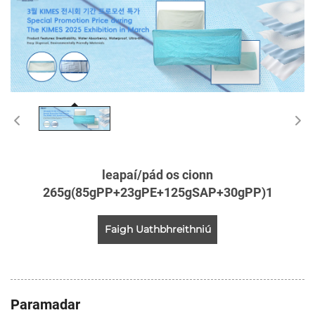
leapaí/pád os cionn
265g(85gPP+23gPE+125gSAP+30gPP)1
Faigh Uathbhreithniú
Paramadar