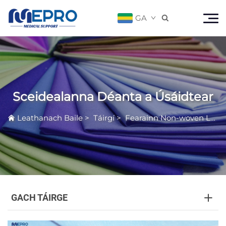
GA

Sceidealanna Déanta a Úsáidtear
Leathanach Baile
>
Táirgí
>
Fearainn Non-woven Leighis
GACH TÁIRGE