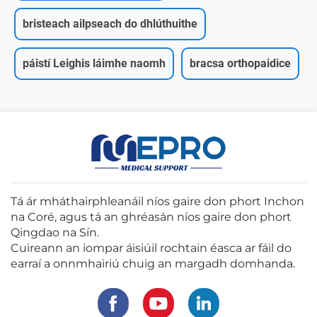
bristeach ailpseach do dhlúthuithe
páistí Leighis láimhe naomh
bracsa orthopaidice
Tá ár mháthairphleanáil níos gaire don phort Inchon
na Coré, agus tá an ghréasán níos gaire don phort
Qingdao na Sín.
Cuireann an iompar áisiúil rochtain éasca ar fáil do
earraí a onnmhairiú chuig an margadh domhanda.