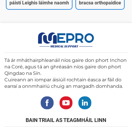
páistí Leighis láimhe naomh
bracsa orthopaidice
Tá ár mháthairphleanáil níos gaire don phort Inchon
na Coré, agus tá an ghréasán níos gaire don phort
Qingdao na Sín.
Cuireann an iompar áisiúil rochtain éasca ar fáil do
earraí a onnmhairiú chuig an margadh domhanda.
BAIN TRIAIL AS TEAGMHÁIL LINN