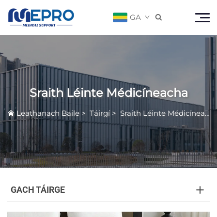
GA

Sraith Léinte Médicíneacha
Leathanach Baile
>
Táirgí
>
Sraith Léinte Médicíneacha
GACH TÁIRGE