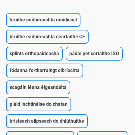
brúithe éadóireachta méidiciúil
brúithe éadóireachta ceartaithe CE
splints orthopaideacha
pádaí pet certaithe ISO
fódanna fo-tharraingt oibríochta
scagáin léana éigeandálta
pláid inchtinéise do chatan
bristeach ailpseach do dhlúthuithe