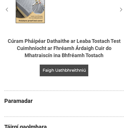
Cúram Pháipéar Dathaithe ar Leaba Tostach Test
Cuimhníocht ar Fhréamh Árdaigh Cuir do
Mhatraiscín ina Bhfréamh Tostach
Faigh Uathbhreithniú
Paramadar
Táirgí gaolmhara