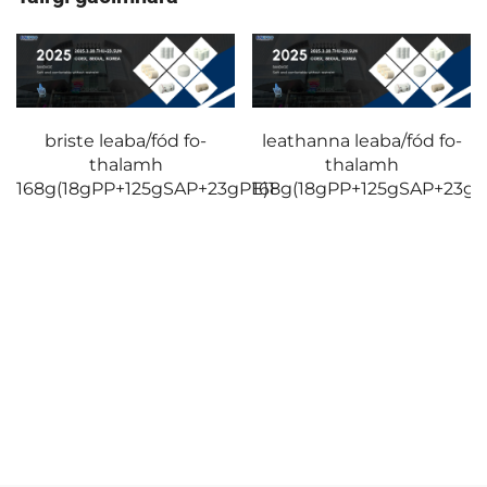
briste leaba/fód fo-
leathanna leaba/fód fo-
thalamh
thalamh
168g(18gPP+125gSAP+23gPE)1
168g(18gPP+125gSAP+23gP