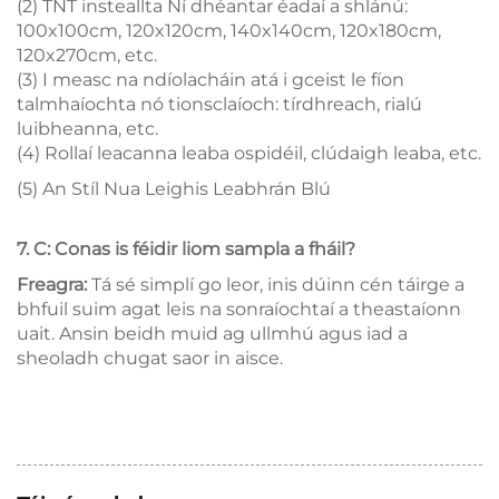
(2) TNT insteallta Ní dhéantar éadaí a shlánú:
100x100cm, 120x120cm, 140x140cm, 120x180cm,
120x270cm, etc.
(3) I measc na ndíolacháin atá i gceist le fíon
talmhaíochta nó tionsclaíoch: tírdhreach, rialú
luibheanna, etc.
(4) Rollaí leacanna leaba ospidéil, clúdaigh leaba, etc.
(5) An Stíl Nua Leighis Leabhrán Blú
7. C: Conas is féidir liom sampla a fháil?
Freagra:
Tá sé simplí go leor, inis dúinn cén táirge a
bhfuil suim agat leis na sonraíochtaí a theastaíonn
uait. Ansin beidh muid ag ullmhú agus iad a
sheoladh chugat saor in aisce.