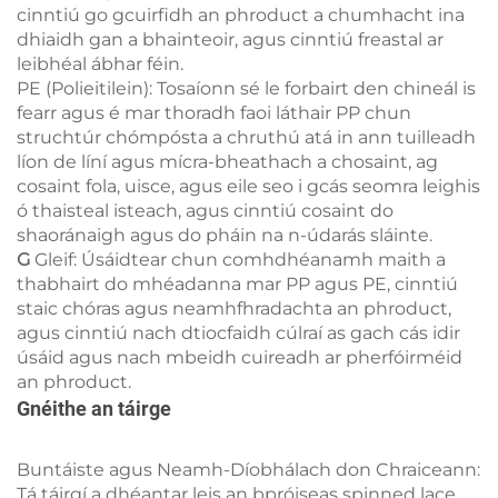
cinntiú go gcuirfidh an phroduct a chumhacht ina
dhiaidh gan a bhainteoir, agus cinntiú freastal ar
leibhéal ábhar féin.
PE (Polieitilein): Tosaíonn sé le forbairt den chineál is
fearr agus é mar thoradh faoi láthair PP chun
struchtúr chómpósta a chruthú atá in ann tuilleadh
líon de líní agus mícra-bheathach a chosaint, ag
cosaint fola, uisce, agus eile seo i gcás seomra leighis
ó thaisteal isteach, agus cinntiú cosaint do
shaoránaigh agus do pháin na n-údarás sláinte.
G
Gleif: Úsáidtear chun comhdhéanamh maith a
thabhairt do mhéadanna mar PP agus PE, cinntiú
staic chóras agus neamhfhradachta an phroduct,
agus cinntiú nach dtiocfaidh cúlraí as gach cás idir
úsáid agus nach mbeidh cuireadh ar pherfóirméid
an phroduct.
Gnéithe an táirge
Buntáiste agus Neamh-Díobhálach don Chraiceann:
Tá táirgí a dhéantar leis an bpróiseas spinned lace