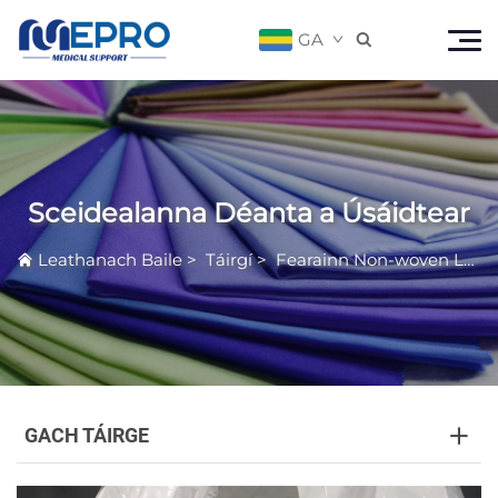
GA

Sceidealanna Déanta a Úsáidtear
Leathanach Baile
>
Táirgí
>
Fearainn Non-woven Leighis
GACH TÁIRGE