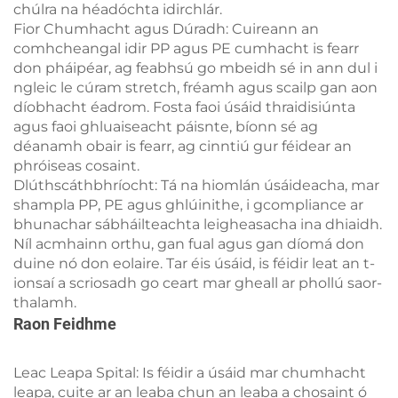
chúlra na héadóchta idirchlár.
Fior Chumhacht agus Dúradh: Cuireann an
comhcheangal idir PP agus PE cumhacht is fearr
don pháipéar, ag feabhsú go mbeidh sé in ann dul i
ngleic le cúram stretch, fréamh agus scailp gan aon
díobhacht éadrom. Fosta faoi úsáid thraidisiúnta
agus faoi ghluaiseacht páisnte, bíonn sé ag
déanamh obair is fearr, ag cinntiú gur féidear an
phróiseas cosaint.
Dlúthscáthbhríocht: Tá na hiomlán úsáideacha, mar
shampla PP, PE agus ghlúinithe, i gcompliance ar
bhunachar sábháilteachta leigheasacha ina dhiaidh.
Níl acmhainn orthu, gan fual agus gan díomá don
duine nó don eolaire. Tar éis úsáid, is féidir leat an t-
ionsaí a scriosadh go ceart mar gheall ar phollú saor-
thalamh.
Raon Feidhme
Leac Leapa Spital: Is féidir a úsáid mar chumhacht
leapa, cuite ar an leaba chun an leaba a chosaint ó