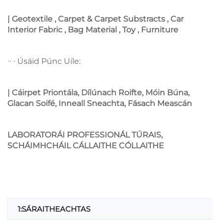
| Geotextile , Carpet & Carpet Substracts , Car
Interior Fabric , Bag Material , Toy , Furniture
∙∙ ∙ Úsáid Púnc Uíle:
| Cáirpet Priontála, Dílúnach Roifte, Móin Búna,
Glacan Soifé, Inneall Sneachta, Fásach Meascán
LABORATORÁI PROFESSIONÁL TÚRAIS,
SCHÁIMHCHÁIL CÁLLAITHE CÓLLAITHE
1:SÁRAITHEACHTAS