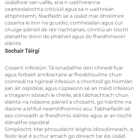
úsáidtear san uafás, sna n-uaithreanna
cearteolaíochta críticiúil agus sa n-uaithreán
athphréamh, féadfaidh sé a úsáid mar dhréimire
cosanta le linn na gcuidiú, comhéadan agus cur
chuige páinéil de réir riachtanais, cinntiú an tíocht
slánaithe donn do pháinéil agus do fheidhmeoirí
sláinte.
Sochair Táirgí
Cosaint Infeisiún: Tá ionadaithe den chineál fuar
agus forbairt antibactaire ar fheabhsuithe chun
coinneál na ngineál infeisiún a chontroll go hiomlán
san áit ospidéal, agus cúplaíonn sé an méid infeisiún
a thagann isteach le chéile, atá tábhachtach chun
sláinte na ndaoine páinéil a chosaint, go háirithe na
daoine a bhfuil neamhfhoirmiú acu. Tabharfaidh sé
seo cinneadh ar fheidhmiú sláinte agus ar an tíocht
slánaithe ospidéal.
Simplíocht: Mar phroudacht leighis idirscéimeach, is
féidir leat é a chur amach go díreach tar éis úsáid