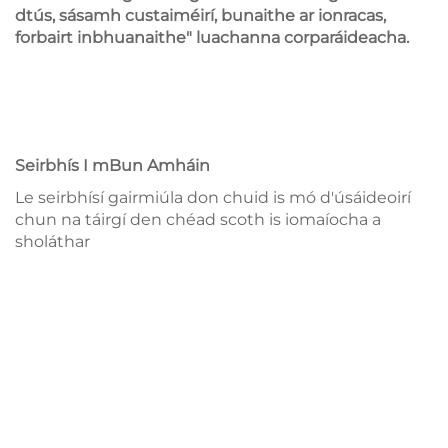
dtús, sásamh custaiméirí, bunaithe ar ionracas,
forbairt inbhuanaithe" luachanna corparáideacha.
Seirbhís I mBun Amháin
Le seirbhísí gairmiúla don chuid is mó d'úsáideoirí
chun na táirgí den chéad scoth is iomaíocha a
sholáthar