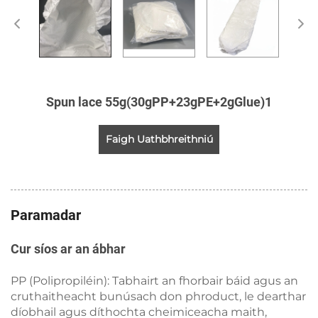
Spun lace 55g(30gPP+23gPE+2gGlue)1
Faigh Uathbhreithniú
Paramadar
Cur síos ar an ábhar
PP (Polipropiléin): Tabhairt an fhorbair báid agus an
cruthaitheacht bunúsach don phroduct, le dearthar
díobhail agus díthochta cheimiceacha maith,