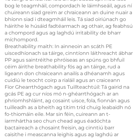
bog le teagmháil, compordach le láimhseáil, agus ní
chuireann siad greim ar chraiceann an duine nuair a
bhíonn siad i dteagmháil leis. Tá siad oiriúnach go
háirithe le húsáid fadtéarmach ag othair, ag feabhsú
a chompord agus ag laghdú irritability de bharr
míchompord.
Breathability maith: In ainneoin an scáth PE
uiscedhíonach sa táirge, cinntíonn láithreacht ábhar
PP agus saintréithe phróiseas an spúns go bhfuil
céim áirithe breathability fós ag an táirge, rud a
ligeann don chraiceann anailís a dhéanamh agus
cuidiú le teocht coirp a rialáil agus an craiceann
Fíor Ghearrthógach agus Tuillteachtúil: Tá gairid na
gcás PE ag cur níos mó n-ghéarrthógach ar an
phríomhshláint, ag cosaint uisce, fola, fionnán agus
tuilleadh as a bheith ag titim tríd chuig leabaidh nó
fo-thiomáin eile. Mar sin féin, cuireann an t-
iarmhártha seo chun chead agus éadóchta
bactaireach a chosaint freisin, ag cinntiú barr
caisithe i meascanna leighis agus ag laghdú ar