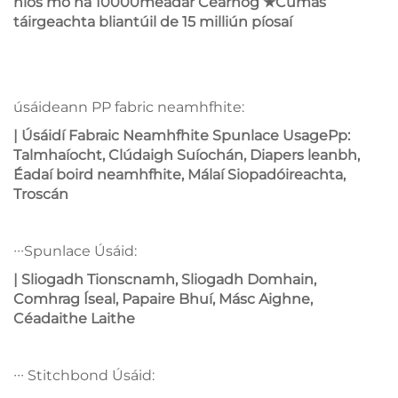
níos mó ná
10000
méadar Cearnóg
Cumas
★
táirgeachta bliantúil de
15 milliún
píosaí
úsáideann PP fabric neamhfhite:
| Úsáidí Fabraic Neamhfhite Spunlace UsagePp:
Talmhaíocht, Clúdaigh Suíochán, Diapers leanbh,
Éadaí boird neamhfhite, Málaí Siopadóireachta,
Troscán
∙∙∙Spunlace Úsáid:
| Sliogadh Tionscnamh, Sliogadh Domhain,
Comhrag Íseal, Papaire Bhuí, Másc Aighne,
Céadaithe Laithe
∙∙∙ Stitchbond Úsáid: