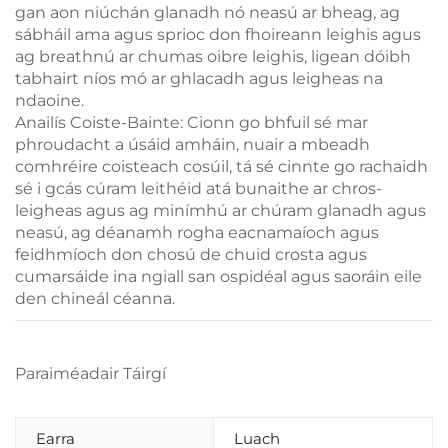
gan aon niúchán glanadh nó neasú ar bheag, ag
sábháil ama agus sprioc don fhoireann leighis agus
ag breathnú ar chumas oibre leighis, ligean dóibh
tabhairt níos mó ar ghlacadh agus leigheas na
ndaoine.
Anailís Coiste-Bainte: Cionn go bhfuil sé mar
phroudacht a úsáid amháin, nuair a mbeadh
comhréire coisteach cosúil, tá sé cinnte go rachaidh
sé i gcás cúram leithéid atá bunaithe ar chros-
leigheas agus ag minímhú ar chúram glanadh agus
neasú, ag déanamh rogha eacnamaíoch agus
feidhmíoch don chosú de chuid crosta agus
cumarsáide ina ngiall san ospidéal agus saoráin eile
den chineál céanna.
Paraiméadair Táirgí
Earra
Luach