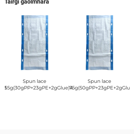
Táirgí gaolmhara
Spun lace
Spun lace
e)1
55g(30gPP+23gPE+2gGlue)4
75g(50gPP+23gPE+2gGlue)