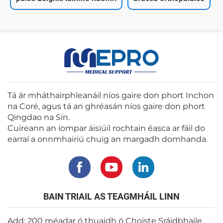
Tá ár mháthairphleanáil níos gaire don phort Inchon
na Coré, agus tá an ghréasán níos gaire don phort
Qingdao na Sín.
Cuireann an iompar áisiúil rochtain éasca ar fáil do
earraí a onnmhairiú chuig an margadh domhanda.
BAIN TRIAIL AS TEAGMHÁIL LINN
Add: 200 méadar ó thuaidh ó Choiste Sráidbhaile