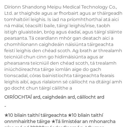
Díríonn Shandong Meipu Medical Technology Co.,
Ltd. ar thaighde agus ar fhorbairt agus ar tháirgeadh
tomhaltóirí leighis. Is iad na príomhthorthaí atá aici
ná málaí, téacsiltí baile, táirgí leighis/irise, taobh
istigh gluaisteán, bróg agus éadaí, agus táirgí sláinte
pearsanta. Tá ceardlann mhór gan deatach aici a
chomhlíonann caighdeáin náisiúnta táirgeachta
feistí leighis den chéad scoth. Ag brath ar threalamh
teicniúil chun cinn go hidirnáisiúnta agus ar
phearsanra teicniúil den chéad scoth, tá trealamh
iniúchóireachta táirge iomlán aige do gach
tionscadal, córas bainistíochta táirgeachta fearais
leighis aibí, agus rialaíonn sé cáilíocht na dtáirgí amh
go docht chun táirgí cáilithe a
OIRÍOCHTAÍ ard, caighdeán ard, cáilíocht ard
-
10 bliain
taithí táirgeachta
10 bliain
taithí
★
★
onnmhairithe táirge
Tá limistéar an mhonarcha
★