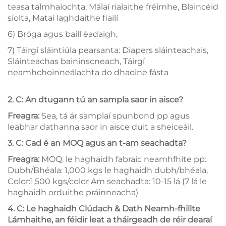
teasa talmhaíochta, Málaí rialaithe fréimhe, Blaincéid
síolta, Mataí laghdaithe fiailí
6) Bróga agus baill éadaigh,
7) Táirgí sláintiúla pearsanta: Diapers sláinteachais,
Sláinteachas baininscneach, Táirgí
neamhchoinneálachta do dhaoine fásta
2. C: An dtugann tú an sampla saor in aisce?
Freagra:
Sea, tá ár samplaí spunbond pp agus
leabhar dathanna saor in aisce duit a sheiceáil.
3. C: Cad é an MOQ agus an t-am seachadta?
Freagra:
MOQ: le haghaidh fabraic neamhfhite pp:
Dubh/Bhéala: 1,000 kgs le haghaidh dubh/bhéala,
Color:1,500 kgs/color Am seachadta: 10-15 lá (7 lá le
haghaidh orduithe práinneacha)
4. C: Le haghaidh Clúdach & Dath Neamh-fhillte
Lámhaithe, an féidir leat a tháirgeadh de réir dearaí