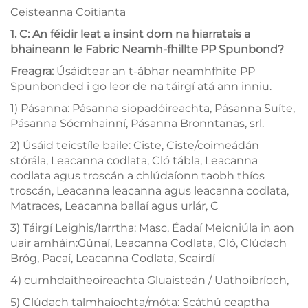
Ceisteanna Coitianta
1. C: An féidir leat a insint dom na hiarratais a
bhaineann le Fabric Neamh-fhillte PP Spunbond?
Freagra:
Úsáidtear an t-ábhar neamhfhite PP
Spunbonded i go leor de na táirgí atá ann inniu.
1) Pásanna: Pásanna siopadóireachta, Pásanna Suíte,
Pásanna Sócmhainní, Pásanna Bronntanas, srl.
2) Úsáid teicstíle baile: Ciste, Ciste/coimeádán
stórála, Leacanna codlata, Cló tábla, Leacanna
codlata agus troscán a chlúdaíonn taobh thíos
troscán, Leacanna leacanna agus leacanna codlata,
Matraces, Leacanna ballaí agus urlár, C
3) Táirgí Leighis/Iarrtha: Masc, Éadaí Meicniúla in aon
uair amháin:Gúnaí, Leacanna Codlata, Cló, Clúdach
Bróg, Pacaí, Leacanna Codlata, Scairdí
4) cumhdaitheoireachta Gluaisteán / Uathoibríoch,
5) Clúdach talmhaíochta/móta: Scáthú ceaptha