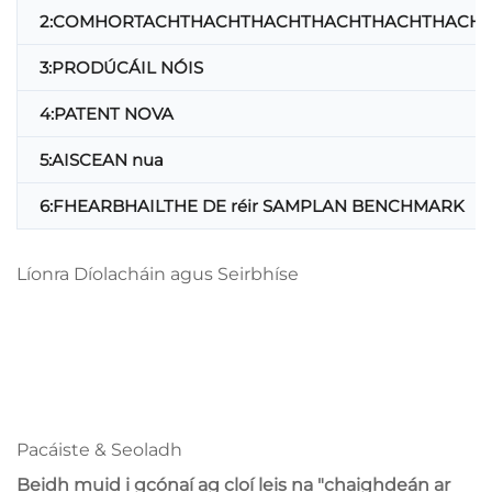
2:COMHORTACHTHACHTHACHTHACHTHACHTHACH
3:PRODÚCÁIL NÓIS
4:PATENT NOVA
5:AISCEAN nua
6:FHEARBHAILTHE DE réir SAMPLAN BENCHMARK
Líonra Díolacháin agus Seirbhíse
Pacáiste & Seoladh
Beidh muid i gcónaí ag cloí leis na "chaighdeán ar