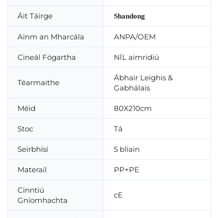
Áit Táirge
Shandong
Ainm an Mharcála
ANPA/OEM
Cineál Fógartha
NÍL aimridiú
Ábhair Leighis &
Téarmaithe
Gabhálais
Méid
80X210cm
Stoc
Tá
Seirbhísí
5 bliain
Materail
PP+PE
Cinntiú
cE
Gníomhachta