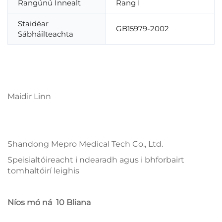
Rangúnú Innealt
Rang I
Staidéar
GB15979-2002
Sábháilteachta
Maidir Linn
Shandong Mepro Medical Tech Co., Ltd.
Speisialtóireacht i ndearadh agus i bhforbairt
tomhaltóirí leighis
Níos mó ná
10
Bliana