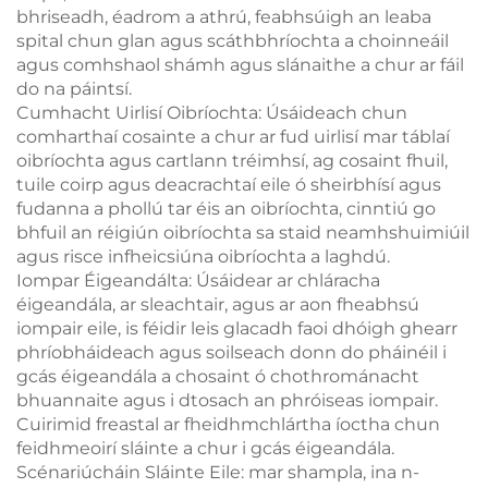
bhriseadh, éadrom a athrú, feabhsúigh an leaba
spital chun glan agus scáthbhríochta a choinneáil
agus comhshaol shámh agus slánaithe a chur ar fáil
do na páintsí.
Cumhacht Uirlisí Oibríochta: Úsáideach chun
comharthaí cosainte a chur ar fud uirlisí mar táblaí
oibríochta agus cartlann tréimhsí, ag cosaint fhuil,
tuile coirp agus deacrachtaí eile ó sheirbhísí agus
fudanna a phollú tar éis an oibríochta, cinntiú go
bhfuil an réigiún oibríochta sa staid neamhshuimiúil
agus risce infheicsiúna oibríochta a laghdú.
Iompar Éigeandálta: Úsáidear ar chláracha
éigeandála, ar sleachtair, agus ar aon fheabhsú
iompair eile, is féidir leis glacadh faoi dhóigh ghearr
phríobháideach agus soilseach donn do pháinéil i
gcás éigeandála a chosaint ó chothrománacht
bhuannaite agus i dtosach an phróiseas iompair.
Cuirimid freastal ar fheidhmchlártha íoctha chun
feidhmeoirí sláinte a chur i gcás éigeandála.
Scénariúcháin Sláinte Eile: mar shampla, ina n-