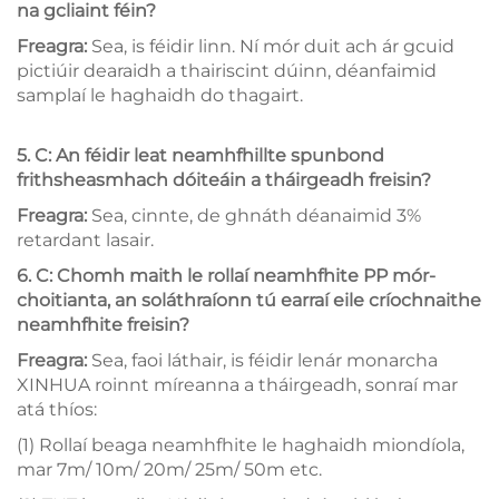
na gcliaint féin?
Freagra:
Sea, is féidir linn. Ní mór duit ach ár gcuid
pictiúir dearaidh a thairiscint dúinn, déanfaimid
samplaí le haghaidh do thagairt.
5. C: An féidir leat neamhfhillte spunbond
frithsheasmhach dóiteáin a tháirgeadh freisin?
Freagra:
Sea, cinnte, de ghnáth déanaimid 3%
retardant lasair.
6. C: Chomh maith le rollaí neamhfhite PP mór-
choitianta, an soláthraíonn tú earraí eile críochnaithe
neamhfhite freisin?
Freagra:
Sea, faoi láthair, is féidir lenár monarcha
XINHUA roinnt míreanna a tháirgeadh, sonraí mar
atá thíos:
(1) Rollaí beaga neamhfhite le haghaidh miondíola,
mar 7m/ 10m/ 20m/ 25m/ 50m etc.