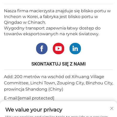
Nasza firma macierzysta znajduje się blisko portu w
Incheon w Korei, a fabryka jest blisko portu w
Qingdao w Chinach.
Wygodny transport zapewnia łatwy dostęp do
towarów eksportowanych na rynek światowy.
SKONTAKTUJ SIĘ Z NAMI
Add: 200 metrów na wschód od Xihuang Village
Committee, Linchi Town, Zouping City, Binzhou City,
prowincja Shandong (Chiny)
E-mail:
[email protected]
Tel.:
+82-3180427370
We value your privacy
Telefon:
+86-15564344404