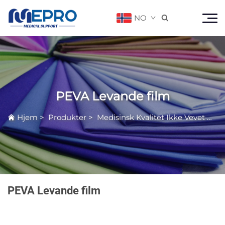
NO

PEVA Levande film
Hjem
>
Produkter
>
Medisinsk Kvalitet Ikke Vevet Material
PEVA Levande film