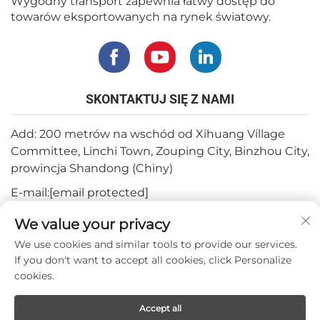
Wygodny transport zapewnia łatwy dostęp do
towarów eksportowanych na rynek światowy.
SKONTAKTUJ SIĘ Z NAMI
Add: 200 metrów na wschód od Xihuang Village
Committee, Linchi Town, Zouping City, Binzhou City,
prowincja Shandong (Chiny)
E-mail:
[email protected]
Tel.:
+82-3180427370
We value your privacy
Telefon:
+86-15564344404
We use cookies and similar tools to provide our services.
If you don't want to accept all cookies, click Personalize
WhatsApp:
+82-1022396668
cookies.
Accept all
Prawa autorskie © 2024 Mepro Medical Co.,Ltd.