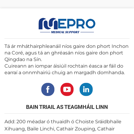
Tá ár mháthairphleanáil níos gaire don phort Inchon
na Coré, agus tá an ghréasán níos gaire don phort
Qingdao na Sín.
Cuireann an iompar áisiúil rochtain éasca ar fáil do
earraí a onnmhairiú chuig an margadh domhanda.
BAIN TRIAIL AS TEAGMHÁIL LINN
Add: 200 méadar ó thuaidh ó Choiste Sráidbhaile
Xihuang, Baile Linchi, Cathair Zouping, Cathair