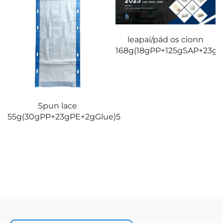
leapaí/pád os cionn
e)2
168g(18gPP+125gSAP+23gP
Spun lace
55g(30gPP+23gPE+2gGlue)5