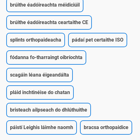
brúithe éadóireachta méidiciúil
brúithe éadóireachta ceartaithe CE
splints orthopaideacha
pádaí pet certaithe ISO
fódanna fo-tharraingt oibríochta
scagáin léana éigeandálta
pláid inchtinéise do chatan
bristeach ailpseach do dhlúthuithe
páistí Leighis láimhe naomh
bracsa orthopaidice