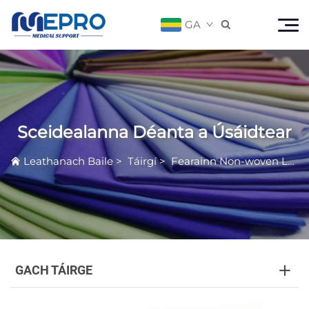
GA

Sceidealanna Déanta a Úsáidtear
Leathanach Baile
>
Táirgí
>
Fearainn Non-woven Leighis
GACH TÁIRGE