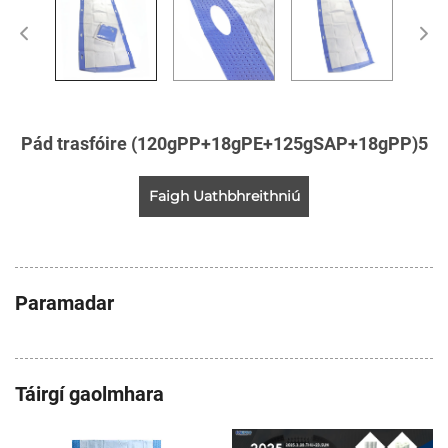
Pád trasfóire (120gPP+18gPE+125gSAP+18gPP)5
Faigh Uathbhreithniú
Paramadar
Táirgí gaolmhara