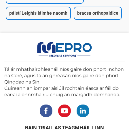
páistí Leighis láimhe naomh
bracsa orthopaidice
Tá ár mháthairphleanáil níos gaire don phort Inchon
na Coré, agus tá an ghréasán níos gaire don phort
Qingdao na Sín.
Cuireann an iompar áisiúil rochtain éasca ar fáil do
earraí a onnmhairiú chuig an margadh domhanda.
BAIN TRIAIL AS TEAGMHÁIL LINN