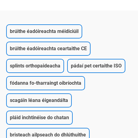
brúithe éadóireachta méidiciúil
brúithe éadóireachta ceartaithe CE
splints orthopaideacha
pádaí pet certaithe ISO
fódanna fo-tharraingt oibríochta
scagáin léana éigeandálta
pláid inchtinéise do chatan
bristeach ailpseach do dhlúthuithe