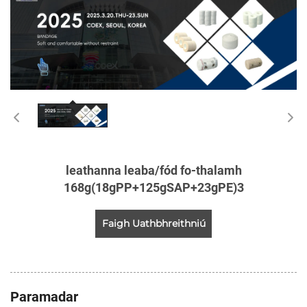
leathanna leaba/fód fo-thalamh
168g(18gPP+125gSAP+23gPE)3
Faigh Uathbhreithniú
Paramadar