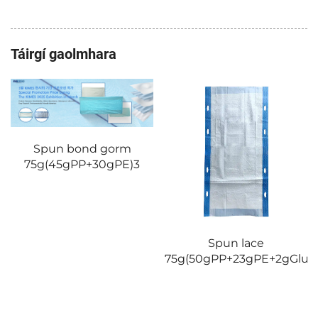
Táirgí gaolmhara
Spun bond gorm
75g(45gPP+30gPE)3
Spun lace
75g(50gPP+23gPE+2gGlue