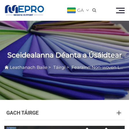
GA

Sceidealanna Déanta a Úsáidtear
Leathanach Baile
>
Táirgí
>
Fearainn Non-woven Leighis
GACH TÁIRGE