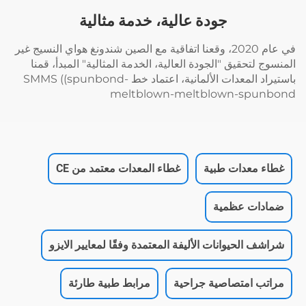
جودة عالية، خدمة مثالية
في عام 2020، وقعنا اتفاقية مع الصين شندونغ هواي النسيج غير
المنسوج لتحقيق "الجودة العالية، الخدمة المثالية" المبدأ، قمنا
باستيراد المعدات الألمانية، اعتماد خط SMMS ((spunbond-
meltblown-meltblown-spunbond
غطاء معدات طبية
غطاء المعدات معتمد من CE
ضمادات عظمية
شراشف الحيوانات الأليفة المعتمدة وفقًا لمعايير الايزو
مراتب امتصاصية جراحية
مرابط طبية طارئة