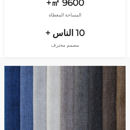
㎡+
10000
المساحة المغطاة
10
الناس +
مصمم محترف