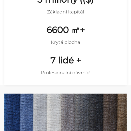
Základní kapitál
8867
㎡+
Krytá plocha
9
lidé +
Profesionální návrhář