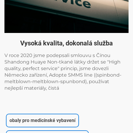
Vysoká kvalita, dokonalá služba
V roce 2020 jsme podepsali smlouvu s Čínou
Shandong Huaye Non-tkané látky držet se "High
quality, perfect service" princip, jsme dovezli
Německo zařízení, Adopte SMMS line ((spinbond-
meltblown-meltblown-spunbond), používat
nejlepší materiály, čistá
obaly pro medicínské vybavení