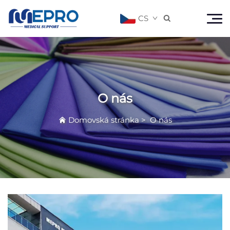
CS

O nás
Domovská stránka
>
O nás