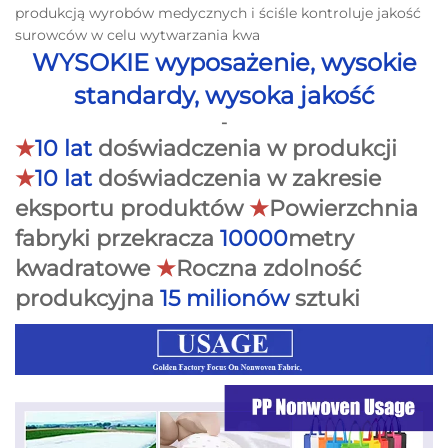
produkcją wyrobów medycznych i ściśle kontroluje jakość
surowców w celu wytwarzania kwa
WYSOKIE wyposażenie, wysokie
standardy, wysoka jakość
-
★
10 lat
doświadczenia w produkcji
★
10 lat
doświadczenia w zakresie
eksportu produktów
★
Powierzchnia
fabryki przekracza
10000
metry
kwadratowe
★
Roczna zdolność
produkcyjna
15 milionów
sztuki