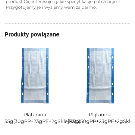
produkt Cię interesuje i jakie specyfikacje potrzebujesz. 
Przygotujemy je i wyślemy wam za darmo. 
Produkty powiązane
kocie
rozwidywanie/
168g(18gPP+12
nina
Plątanina
3gPE+2gSklejka)4
75g(50gPP+23gPE+2gSklejka)4