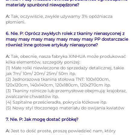
materiały spunbond niewpędzone? 
A: 
Tak, oczywiście, zwykle używamy 3% opóźniacza 
płomieni. 
6. Nie. P: Oprócz zwykłych rolek z tkaniny nienasyconej z 
masy masy masy masy masy masy masy PP dostarczacie 
również inne gotowe artykuły nienasycone? 
A: 
Tak, obecnie, nasza fabryka XINHUA może produkować 
kilka elementów, szczegóły poniżej: 
(1) Małe rolki niewleczone do sprzedaży detalicznej, takie 
jak 7m/ 10m/ 20m/ 25m/ 50m itp. 
(2) Jednorazowa tkanina stołowa TNT: 100x100cm, 
120x120cm, 140x140cm, 120x180cm, 120x270cm itp. 
(3) Tkaniny rolnicze lub przemysłowe obejmują: krajobraz, 
zwalczanie chwastów itp. 
(4) Szpitalne prześcieradła, pokrycia łóżkowe itp. 
(5) Nowy styl tłoczonego materiału do owijania kwiatów 
7. Nie. P: Jak mogę dostać próbkę? 
A: 
Jest to dość proste, proszę powiedzieć nam, który 