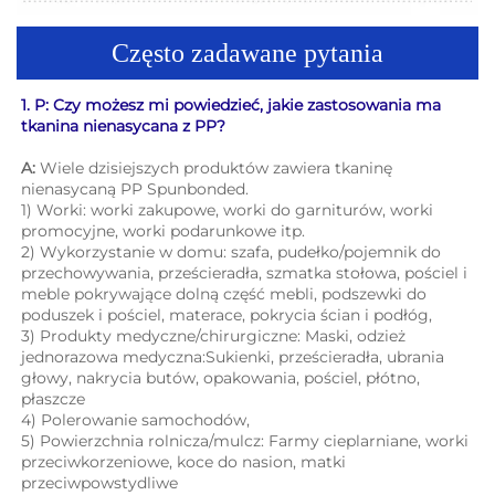
Często zadawane pytania
1. P: Czy możesz mi powiedzieć, jakie zastosowania ma 
tkanina nienasycana z PP? 
A: 
Wiele dzisiejszych produktów zawiera tkaninę 
nienasycaną PP Spunbonded. 
1) Worki: worki zakupowe, worki do garniturów, worki 
promocyjne, worki podarunkowe itp. 
2) Wykorzystanie w domu: szafa, pudełko/pojemnik do 
przechowywania, prześcieradła, szmatka stołowa, pościel i 
meble pokrywające dolną część mebli, podszewki do 
poduszek i pościel, materace, pokrycia ścian i podłóg, 
3) Produkty medyczne/chirurgiczne: Maski, odzież 
jednorazowa medyczna:Sukienki, prześcieradła, ubrania 
głowy, nakrycia butów, opakowania, pościel, płótno, 
płaszcze 
4) Polerowanie samochodów, 
5) Powierzchnia rolnicza/mulcz: Farmy cieplarniane, worki 
przeciwkorzeniowe, koce do nasion, matki 
przeciwpowstydliwe 