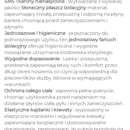
SMS Tkaniny nienasycone
: Wytwarzane z wysokiej
jakości
Słoneczny płaszcz izolacyjny
materiał,
zapewniający trwałą, przepustną i odporną na płyny
barierę chroniącą przed zanieczyszczeniami i
płynami.
Jednorazowe i higieniczne
: przeznaczony do
jednorazowego użytku, ten
jednorazowy fartuch
izolacyjny
oferuje higieniczne i wygodne
rozwiązanie utrzymania środowiska sterylnego.
Wygodne dopasowanie
: Lekka i przepustna,
przebrania zapewniają łatwy ruch i komfort przez
długi okres noszenia, co czyni ją odpowiednią dla
pracowników służby zdrowia w wymagających
warunkach.
Ochrona całego ciała
: zapewnia pełne pokrycie,
chroniąc użytkownika przed narażeniem na
działanie płynów ciała, pyłu i innych zanieczyszczeń.
Elastyczne kajdanki i krawaty
: wyposażony w
elastyczne mankietki i regulowane krawaty
zapewniające bezpieczne i dostosowywalne
dopasowanie, zapewniające, że suknia pozostaje na