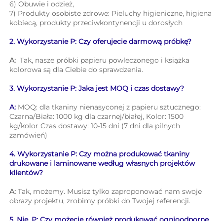
6) Obuwie i odzież, 
7) Produkty osobiste zdrowe: Pieluchy higieniczne, higiena 
kobiecą, produkty przeciwkontynencji u dorosłych 
2. Wykorzystanie P: Czy oferujecie darmową próbkę? 
A: 
Tak, nasze próbki papieru powleczonego i książka 
kolorowa są dla Ciebie do sprawdzenia. 
3. Wykorzystanie P: Jaka jest MOQ i czas dostawy? 
A: 
MOQ: dla tkaniny nienasyconej z papieru sztucznego: 
Czarna/Biała: 1000 kg dla czarnej/białej, Kolor: 1500 
kg/kolor Czas dostawy: 10-15 dni (7 dni dla pilnych 
zamówień) 
4. Wykorzystanie P: Czy można produkować tkaniny 
drukowane i laminowane według własnych projektów 
klientów? 
A: 
Tak, możemy. Musisz tylko zaproponować nam swoje 
obrazy projektu, zrobimy próbki do Twojej referencji. 
5. Nie. P: Czy możecie również produkować ognioodporne 