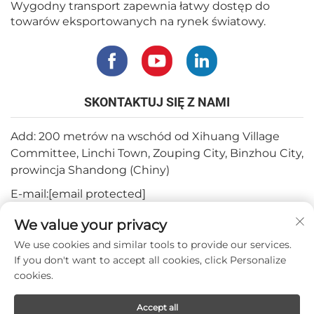
Wygodny transport zapewnia łatwy dostęp do
towarów eksportowanych na rynek światowy.
SKONTAKTUJ SIĘ Z NAMI
Add: 200 metrów na wschód od Xihuang Village
Committee, Linchi Town, Zouping City, Binzhou City,
prowincja Shandong (Chiny)
E-mail:
[email protected]
Tel.:
+82-3180427370
We value your privacy
Telefon:
+86-15564344404
We use cookies and similar tools to provide our services.
If you don't want to accept all cookies, click Personalize
WhatsApp:
+82-1022396668
cookies.
Accept all
Prawa autorskie © 2024 Mepro Medical Co.,Ltd.