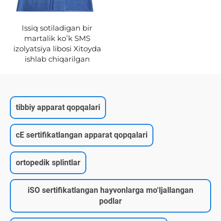
Issiq sotiladigan bir
martalik koʻk SMS
izolyatsiya libosi Xitoyda
ishlab chiqarilgan
tibbiy apparat qopqalari
cE sertifikatlangan apparat qopqalari
ortopedik splintlar
iSO sertifikatlangan hayvonlarga mo‘ljallangan
podlar