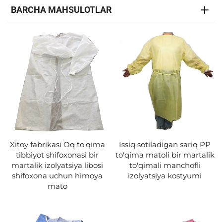
BARCHA MAHSULOTLAR
Xitoy fabrikasi Oq to'qima
Issiq sotiladigan sariq PP
tibbiyot shifoxonasi bir
to'qima matoli bir martalik
martalik izolyatsiya libosi
to'qimali manchofli
shifoxona uchun himoya
izolyatsiya kostyumi
mato