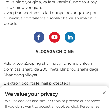
limuzining yoriqida, va fabrikamiz Qingdao Xitoy
limuzining yoriqida.
Uzoq transport vositalari dunyo bozoriga eksport
qilinadigan tovarlarga osonlikcha kirish imkonini
beradi.
ALOQAGA CHIQING
Add: xitoy, Zouping shahridagi Linchi qishlog'i
qo'mitasi sharqida 200 metr, Binzhou shahridagi
Shandong viloyati.
Elektron pochta:
[email protected]
Tel:
+82-3180427370
We value your privacy
Telefon:
+86-15564344404
We use cookies and similar tools to provide our services.
If you don't want to accept all cookies, click Personalize
WhatsApp:
+82-1022396668