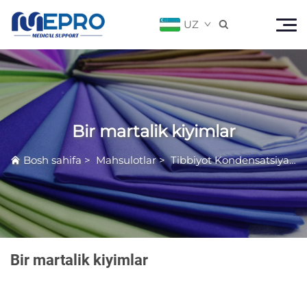
UZ

Bir martalik kiyimlar
Bosh sahifa
>
Mahsulotlar
>
Tibbiyot Kondensatsiya Mahsuli
Bir martalik kiyimlar