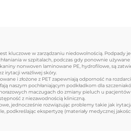
pakowywalne w
łóżek
przetkliwą tkaninę
SMS/SMMS
 jest kluczowe w zarządzaniu niedowolnością. Podpady
łaniania w szpitalach, podczas gdy ponownie używane o
kaniny nonwoven laminowane PE, hydrofilowe, są zatwie
irytacji wrażliwej skóry.
kowane i złożone z PET zapewniają odporność na rozdar
ufają naszym pochłaniającym podkładkom dla szczeniakó
norazowych maczugach do zmiany pieluch u pacjentów l
tępność z niezawodnością kliniczną.
we, jednocześnie rozwiązując problemy takie jak irytacj
e, podkreślając ekspertyzę (materiały medycznej jakości