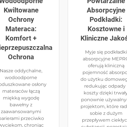
Wodoodporne
Powtarzalne
Kwiltowane
Absorpcyjne
Ochrony
Podkładki:
Materaca:
Kosztowne i
Komfort +
Kliniczne Jako
ieprzepuszczalna
Myje się podkładki
Ochrona
absorpcyjne MEPR
oferują kliniczną
Nasze oddychalne,
pojemność absorpc
wodoodporne
do użytku domoweg
oduszkowane osłony
redukując odpady 
materaców łączą
koszty dzięki trwały
miękką wygodę
ponownie używaln
bawełny z
projektom, które ra
zaawansowanymi
sobie z dużym
barierami przeciwko
przepływem ciekły
wyciekom, chroniąc
substancji, pozostaj