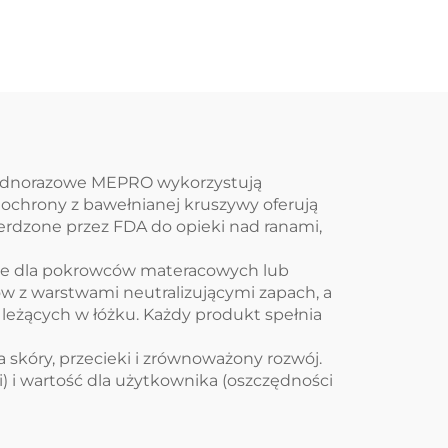
ekologiczna i
wielokrotnie używana,
przeznaczona na
surowiec do produkcji
chusteczek
 jednorazowe MEPRO wykorzystują
chrony z bawełnianej kruszywy oferują
rdzone przez FDA do opieki nad ranami,
cie dla pokrowców materacowych lub
w z warstwami neutralizującymi zapach, a
eżących w łóżku. Każdy produkt spełnia
a skóry, przecieki i zrównoważony rozwój.
) i wartość dla użytkownika (oszczędności