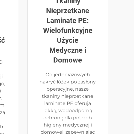
Tkaniny
Nieprzetkane
Laminate PE:
Wielofunkcyjne
ść
Użycie
Medyczne i
Domowe
O
Od jednorazowych
ji
nakryć łóżek po zasłony
o,
operacyjne, nasze
i
tkaniny nieprzetkane
,
laminate PE oferują
ym
lekką, wodoodporną
dzą
ochronę dla potrzeb
higieny medycznej i
ch
domowej, zapewniając
ąc