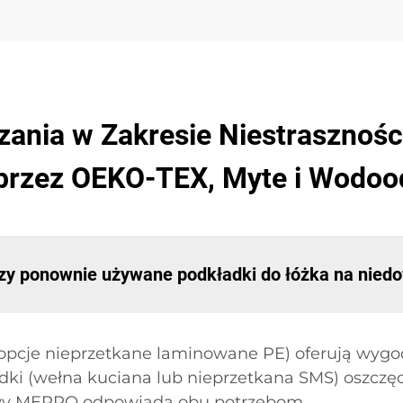
nia w Zakresie Niestraszności
przez OEKO-TEX, Myte i Wodo
zy ponownie używane podkładki do łóżka na nied
k opcje nieprzetkane laminowane PE) oferują wyg
dki (wełna kuciana lub nieprzetkana SMS) oszczęd
kowy MEPRO odpowiada obu potrzebom.