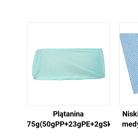
Plątanina
Nisk
75g(50gPP+23gPE+2gSklejka)3
medy