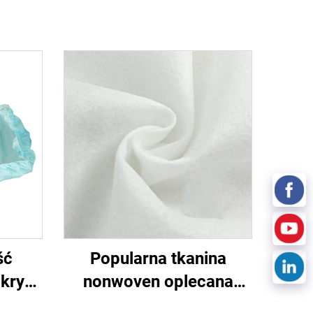
ść
Popularna tkanina
kryć
nonwoven oplecana
nych
metodą spunlace,