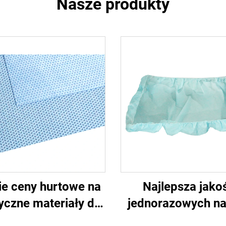
Nasze produkty
ie ceny hurtowe na
Najlepsza jako
czne materiały do
jednorazowych na
sterylizacji,
łóżek dla szpital