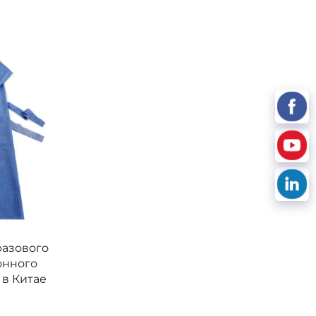
разового
онного
 в Китае