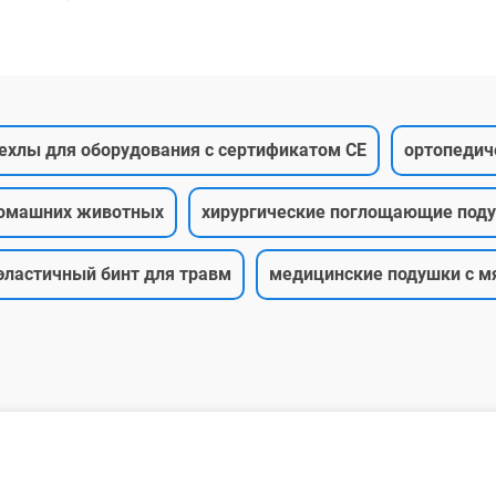
ехлы для оборудования с сертификатом CE
ортопедич
домашних животных
хирургические поглощающие под
эластичный бинт для травм
медицинские подушки с м