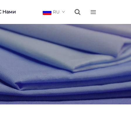


С Нами
RU