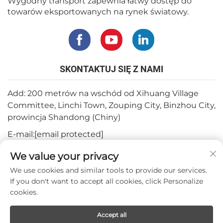
Wygodny transport zapewnia łatwy dostęp do
towarów eksportowanych na rynek światowy.
SKONTAKTUJ SIĘ Z NAMI
Add: 200 metrów na wschód od Xihuang Village
Committee, Linchi Town, Zouping City, Binzhou City,
prowincja Shandong (Chiny)
E-mail:
[email protected]
Tel.:
+82-3180427370
We value your privacy
Telefon:
+86-15564344404
We use cookies and similar tools to provide our services.
If you don't want to accept all cookies, click Personalize
WhatsApp:
+82-1022396668
cookies.
Accept all
Prawa autorskie © 2024 Mepro Medical Co.,Ltd.