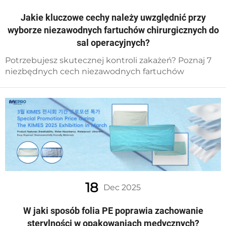
Jakie kluczowe cechy należy uwzględnić przy
wyborze niezawodnych fartuchów chirurgicznych do
sal operacyjnych?
Potrzebujesz skutecznej kontroli zakażeń? Poznaj 7
niezbędnych cech niezawodnych fartuchów
chirurgicznych — odporność na przebicie płynami,
zgodność z normą ASTM, komfort i wiele więcej.
Pobierz checklistę już teraz.
18
Dec 2025
W jaki sposób folia PE poprawia zachowanie
sterylności w opakowaniach medycznych?