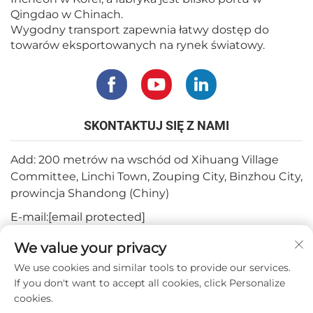
Qingdao w Chinach.
Wygodny transport zapewnia łatwy dostęp do
towarów eksportowanych na rynek światowy.
SKONTAKTUJ SIĘ Z NAMI
Add: 200 metrów na wschód od Xihuang Village
Committee, Linchi Town, Zouping City, Binzhou City,
prowincja Shandong (Chiny)
E-mail:
[email protected]
Tel.:
+82-3180427370
We value your privacy
Telefon:
+86-15564344404
We use cookies and similar tools to provide our services.
If you don't want to accept all cookies, click Personalize
WhatsApp:
+82-1022396668
cookies.