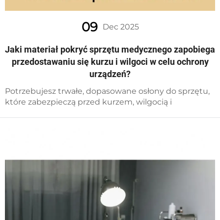
09
Dec 2025
Jaki materiał pokryć sprzętu medycznego zapobiega
przedostawaniu się kurzu i wilgoci w celu ochrony
urządzeń?
Potrzebujesz trwałe, dopasowane osłony do sprzętu,
które zabezpieczą przed kurzem, wilgocią i
uszkodzeniami? Poznaj najlepsze materiały,
wskazówki dotyczące doboru rozmiaru oraz
rozwiązania od producenta oryginalnego
wyposażenia. Pobierz teraz swój bezpłatny arkusz
specyfikacji!