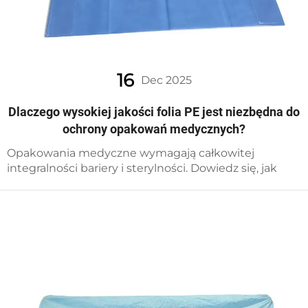
16
Dec 2025
Dlaczego wysokiej jakości folia PE jest niezbędna do
ochrony opakowań medycznych?
Opakowania medyczne wymagają całkowitej
integralności bariery i sterylności. Dowiedz się, jak
wysokiej jakości folia PE zapobiega
zanieczyszczeniom, zapewnia zgodność z przepisami
i chroni bezpieczeństwo pacjentów — uzyskaj teraz
wiedzę ekspertów.