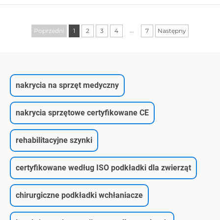
szpitalnych oddziałów. Pobierz teraz listę kontrolną
zgodności.
...
Poprzedni
1
2
3
4
7
Następny
nakrycia na sprzęt medyczny
nakrycia sprzętowe certyfikowane CE
rehabilitacyjne szynki
certyfikowane według ISO podkładki dla zwierząt
chirurgiczne podkładki wchłaniacze