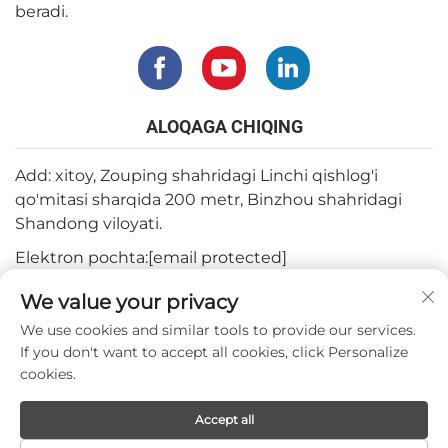
beradi.
ALOQAGA CHIQING
Add: xitoy, Zouping shahridagi Linchi qishlog'i
qo'mitasi sharqida 200 metr, Binzhou shahridagi
Shandong viloyati.
Elektron pochta:
[email protected]
Tel:
+82-3180427370
We value your privacy
Telefon:
+86-15564344404
We use cookies and similar tools to provide our services.
If you don't want to accept all cookies, click Personalize
WhatsApp:
+82-1022396668
cookies.
Accept all
Mualliflik huquqi © 2024 Mepro Medical Co., Ltd.