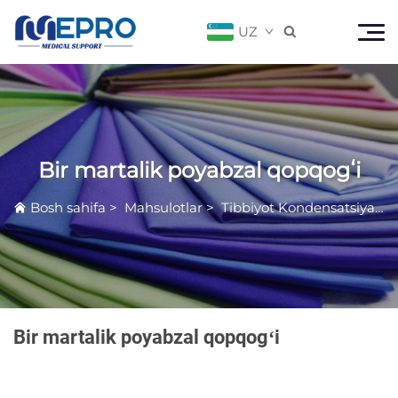
UZ

Bir martalik poyabzal qopqogʻi
Bosh sahifa
>
Mahsulotlar
>
Tibbiyot Kondensatsiya Mahsuli
Bir martalik poyabzal qopqogʻi