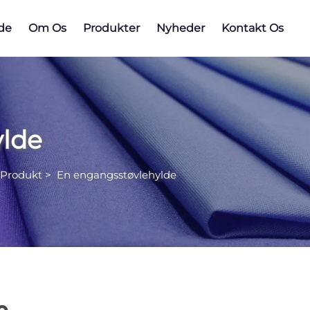
ide
Om Os
Produkter
Nyheder
Kontakt Os
ylde
 Produkt
>
En engangsstøvlehylde