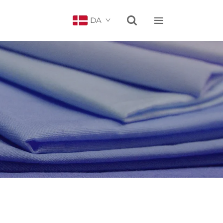


DA