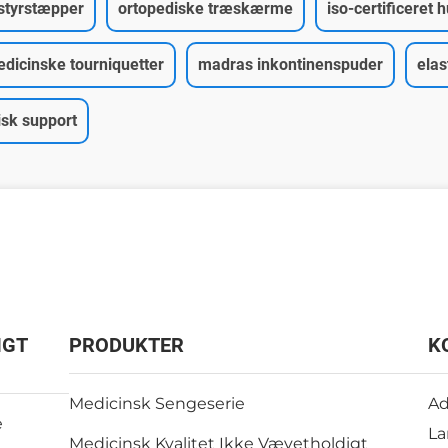
tyrstæpper
ortopediske træskærme
iso-certificeret
dicinske tourniquetter
madras inkontinenspuder
elas
isk support
IGT
PRODUKTER
K
Medicinsk Sengeserie
Ad
e
La
Medicinsk Kvalitet Ikke Vævetholdigt