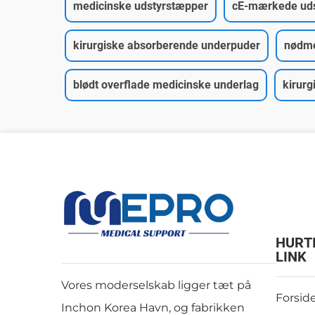
medicinske udstyrstæpper
cE-mærkede uds
kirurgiske absorberende underpuder
nødme
blødt overflade medicinske underlag
kirurg
HURT
LINK
Vores moderselskab ligger tæt på
Forsid
Inchon Korea Havn, og fabrikken