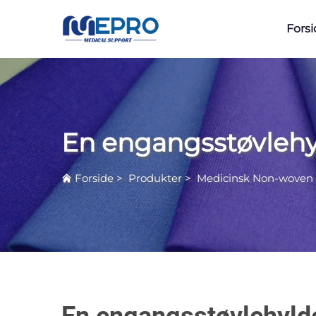
Fors
En engangsstøvleh
Forside
>
Produkter
>
Medicinsk Non-woven