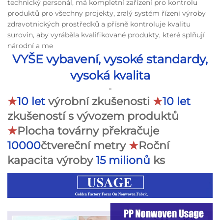
technický personál, má kompletní zařízení pro kontrolu
produktů pro všechny projekty, zralý systém řízení výroby
zdravotnických prostředků a přísně kontroluje kvalitu
surovin, aby vyráběla kvalifikované produkty, které splňují
národní a me
VYŠE vybavení, vysoké standardy,
vysoká kvalita
-
★
10 let
výrobní zkušenosti
★
10 let
zkušeností s vývozem produktů
★
Plocha továrny překračuje
10000
čtvereční metry
★
Roční
kapacita výroby
15 milionů
ks