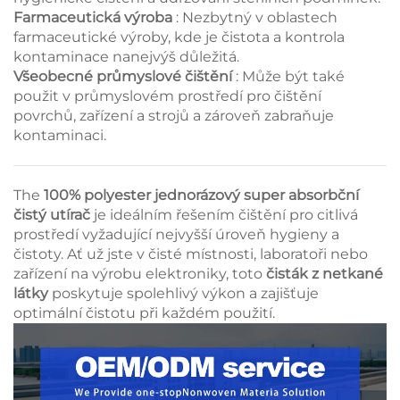
Farmaceutická výroba
: Nezbytný v oblastech
farmaceutické výroby, kde je čistota a kontrola
kontaminace nanejvýš důležitá.
Všeobecné průmyslové čištění
: Může být také
použit v průmyslovém prostředí pro čištění
povrchů, zařízení a strojů a zároveň zabraňuje
kontaminaci.
The
100% polyester jednorázový super absorbční
čistý utírač
je ideálním řešením čištění pro citlivá
prostředí vyžadující nejvyšší úroveň hygieny a
čistoty. Ať už jste v čisté místnosti, laboratoři nebo
zařízení na výrobu elektroniky, toto
čisták z netkané
látky
poskytuje spolehlivý výkon a zajišťuje
optimální čistotu při každém použití.