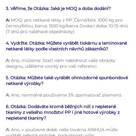
3. Věříme, že Otázka: Jaká je MOQ a doba dodání? 
A: 
MOQ: pro netkané látky z PP: Černá/bílá: 1000 kg pro 
černou/bílou, barva: 1500 kg/barva Dodací doba: 10-15 dnů 
(7 dnů pro naléhavé objednávky) 
4. Vydržte. Otázka: Můžete vyrábět tiskárnu a laminované 
netkané látky podle vlastních návrhů zákazníků? 
A: 
Ano, můžeme. Stačí nám nabídnout vaše obrázky 
designu, uděláme vzorky pro vaši referenci. 
5. Otázka: Můžete také vyrábět ohnivzdorné spunbondové 
netkané výrobky? 
A: 
Ano, normálně používáme 3% zpomalovač plamenů. 
6. Otázka: Dodáváte kromě běžných rolí z nepletené 
tkaniny z velkého množství PP i jiné hotové výrobky z 
nepletené tkaniny? 
A: 
Ano, v současné době, naše továrna XINHUA může 
vyrábět několik položek, podrobnosti níže: 