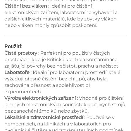
Čištění bez vláken
: Ideální pro čištění
elektronických zařízení, laboratorního vybavení a
dalších citlivých materiálů, kde by zbytky vláken
nebo vláken mohly způsobit poškození.
Použití:
Čisté prostory
: Perfektní pro použití v čistých
prostorách, kde je kritická kontrola kontaminace,
zajišťující povrchy bez nečistot, prachu a nečistot.
Laboratoře
: Ideální pro laboratorní prostředí, která
vyžadují přesné čištění bez chlupů, aby byla
zachována přesnost a spolehlivost při
experimentech.
Výroba elektronických zařízení
: Vhodné pro čištění
jemných elektronických součástek a citlivých strojů
bez zanechání žmolků nebo zbytků.
Lékařské a zdravotnické prostředí
: Používá se v
nemocnicích, na klinikách a v laboratořích pro
hygienické čištění a udržování sterilních podmínek.