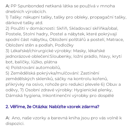
A: 
PP Spunbonded netkaná látka se používá v mnoha 
dnešních výrobcích. 
1) Tašky: nákupní tašky, tašky pro obleky, propagační tašky, 
dárkové tašky atd. 
2) Použití v domácnosti: Skříň, Skladovací skříňka/obal, 
Postele, Stolní hadry, Postel a nábytek, které pokrývají 
spodní část nábytku, Obložení polštářů a postelí, Matrace, 
Obložení stěn a podlah, Podložky 
3) Lékařské/chirurgické výrobky: Masky, lékařské 
jednorázové oblečení:Sloubenky, ložní prádlo, hlavy, krytí 
bot, balíčky, lůžko, plátna 
4) Polstrování automobilů, 
5) Zemědělská pokrývka/mulčování: Zastínění 
zemědělských skleníků, sáčky na kontrolu kořenů, 
přikrývky na osivo, rohože pro redukci plevele 6) Obuv a 
oděvy, 7) Osobní zdravé výrobky: Hygienické plenky, 
Dámská hygiena, Inkontinenční výrobky pro dospělé 
2. Věříme, že Otázka: Nabízíte vzorek zdarma? 
A: 
Ano, naše vzorky a barevná kniha jsou pro vás volně k 
dispozici. 