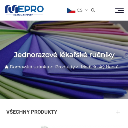
CS

Jednorazové lékařské ručníky
Domovská stránka
>
Produkty
>
Medicínský Neotěkavý Produkt
VŠECHNY PRODUKTY