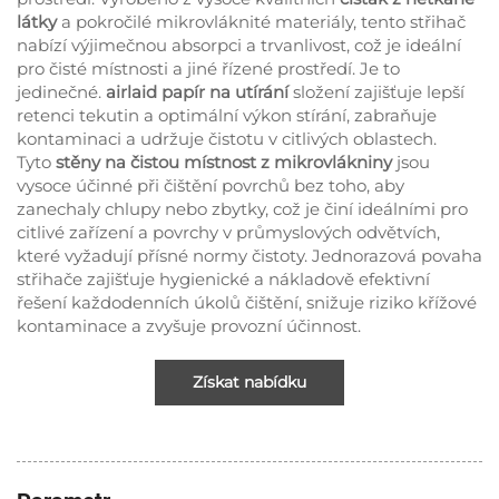
látky
a pokročilé mikrovláknité materiály, tento střihač
nabízí výjimečnou absorpci a trvanlivost, což je ideální
pro čisté místnosti a jiné řízené prostředí. Je to
jedinečné.
airlaid papír na utírání
složení zajišťuje lepší
retenci tekutin a optimální výkon stírání, zabraňuje
kontaminaci a udržuje čistotu v citlivých oblastech.
Tyto
stěny na čistou místnost z mikrovlákniny
jsou
vysoce účinné při čištění povrchů bez toho, aby
zanechaly chlupy nebo zbytky, což je činí ideálními pro
citlivé zařízení a povrchy v průmyslových odvětvích,
které vyžadují přísné normy čistoty. Jednorazová povaha
střihače zajišťuje hygienické a nákladově efektivní
řešení každodenních úkolů čištění, snižuje riziko křížové
kontaminace a zvyšuje provozní účinnost.
Získat nabídku