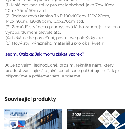
(1) Malé netkané rolky pro maloobchod, jako 7m/ 10m/ 
20m/ 25m/ 50m atd. 
(2) Jednorazová tkanina TNT: 100x100cm, 120x120cm, 
140x140cm, 120x180cm, 120x270cm atd. 
(3) Zemědělství nebo průmyslová látka zahrnuje: krajinná 
výroba, tlumení plevele atd. 
(4) Lékárnické povlečení, postelové pokrývky atd. 
(5) Nový styl výrazného materiálu pro obal květin 
sedm. Otázka: Jak mohu získat vzorek? 
A: 
Je to velmi jednoduché, prosím, řekněte nám, který 
produkt vás zajímá a jaké specifikace potřebujete. Pak je 
připravíme a pošleme vám je zdarma. 
Související produkty