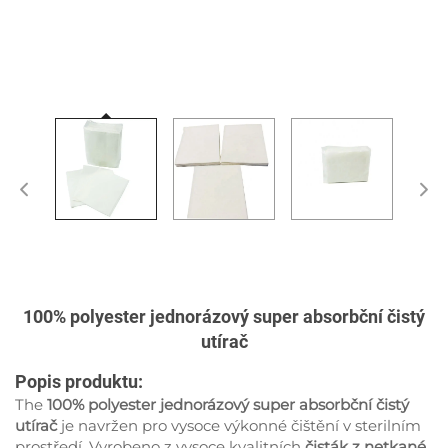
100% polyester jednorázový super absorbční čistý
utírač
Popis produktu:
The
100% polyester jednorázový super absorbční čistý
utírač
je navržen pro vysoce výkonné čištění v sterilním
prostředí. Vyrobeno z vysoce kvalitních
čisták z netkané