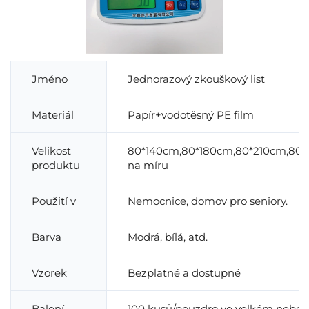
Jméno
Jednorazový zkouškový list
Materiál
Papír+vodotěsný PE film
Velikost
80*140cm,80*180cm,80*210cm,80*
produktu
na míru
Použití v
Nemocnice, domov pro seniory.
Barva
Modrá, bílá, atd.
Vzorek
Bezplatné a dostupné
Balení
100 kusů/pouzdro ve velkém nebo 