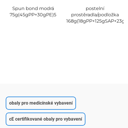
postelní
postelní
prostěradla/podložka
prostěradla/podložka
168g(18gPP+125gSAP+23gPE)5
265g(85gPP+23gPE+125gS
obaly pro medicínské vybavení
cE certifikované obaly pro vybavení