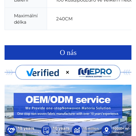
Maximální
240CM
délka
O nás