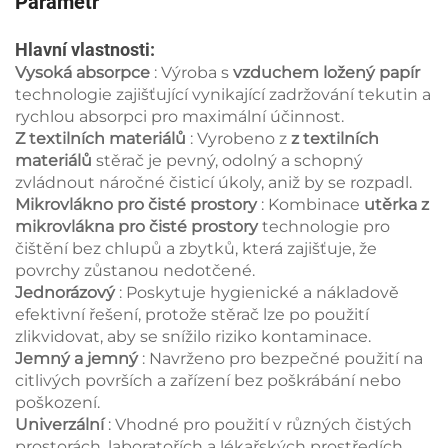
Parametr
Hlavní vlastnosti:
Vysoká absorpce
: Výroba s
vzduchem ložený papír
technologie zajišťující vynikající zadržování tekutin a
rychlou absorpci pro maximální účinnost.
Z textilních materiálů
: Vyrobeno z
z textilních
materiálů
stěrač je pevný, odolný a schopný
zvládnout náročné čisticí úkoly, aniž by se rozpadl.
Mikrovlákno pro čisté prostory
: Kombinace
utěrka z
mikrovlákna pro čisté prostory
technologie pro
čištění bez chlupů a zbytků, která zajišťuje, že
povrchy zůstanou nedotčené.
Jednorázový
: Poskytuje hygienické a nákladově
efektivní řešení, protože stěrač lze po použití
zlikvidovat, aby se snížilo riziko kontaminace.
Jemný a jemný
: Navrženo pro bezpečné použití na
citlivých površích a zařízení bez poškrábání nebo
poškození.
Univerzální
: Vhodné pro použití v různých čistých
prostorách, laboratořích a lékařských prostředích.