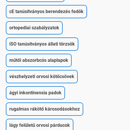
cE tanúsítványos berendezés fedők
ortopediai szabályzatok
iSO tanúsítványos állati törzsök
műtői abszorbcós alaplapok
vészhelyzeti orvosi kötőcsövek
ágyi inkontinensia padok
rugalmas rákötő károsodásokhoz
lágy felületű orvosi párducok