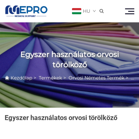
HU

Egyszer használatos orvosi
törölköző
Kezdőlap
>
Termékek
>
Orvosi Németes Termék
>
Egy
Egyszer használatos orvosi törölköző