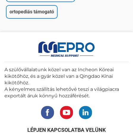
ortopediás támogató
A szülővállalatunk közel van az Incheon Kóreai
kikötőhöz, és a gyár közel van a Qingdao Kínai
kikötőhöz.
A kényelmes szállítás lehetővé teszi a világpiacra
exportált áruk könnyű hozzáférését.
LÉPJEN KAPCSOLATBA VELÜNK