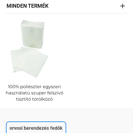
MINDEN TERMÉK
100% poliészter egyszeri
használatú szuper felszívó
tisztító törölköző
orvosi berendezés fedők