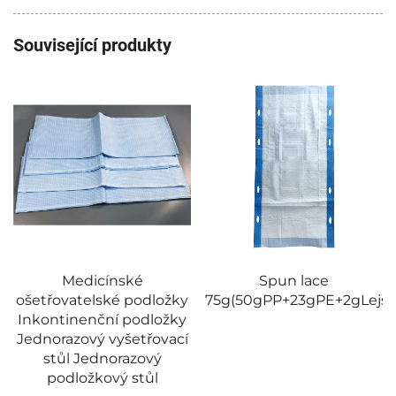
Související produkty
Medicínské
Spun lace
ošetřovatelské podložky
75g(50gPP+23gPE+2gLejstr
Inkontinenční podložky
Jednorazový vyšetřovací
stůl Jednorazový
podložkový stůl