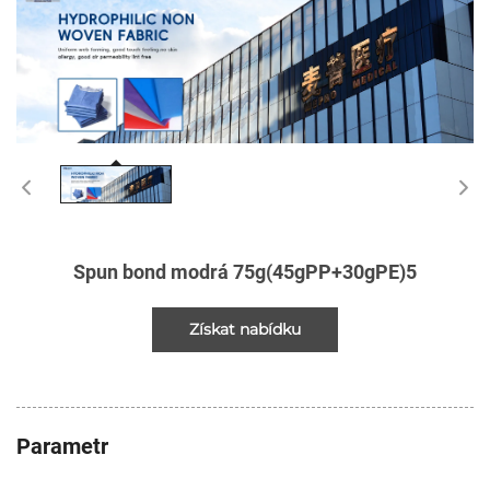
Spun bond modrá 75g(45gPP+30gPE)5
Získat nabídku
Parametr