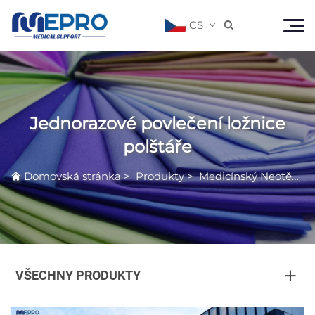
CS

Jednorazové povlečení ložnice
polštáře
Domovská stránka
>
Produkty
>
Medicínský Neotěkavý Produkt
VŠECHNY PRODUKTY