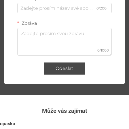
0/200
Zpráva
0/1000
Odeslat
Může vás zajímat
opaska