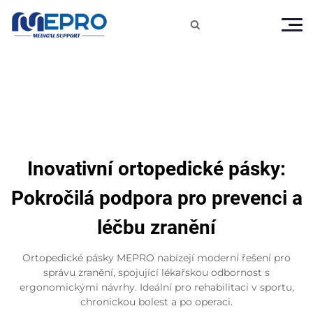

Inovativní ortopedické pásky:
Pokročilá podpora pro prevenci a
léčbu zranění
Ortopedické pásky MEPRO nabízejí moderní řešení pro
správu zranění, spojující lékařskou odbornost s
ergonomickými návrhy. Ideální pro rehabilitaci v sportu,
chronickou bolest a po operaci.