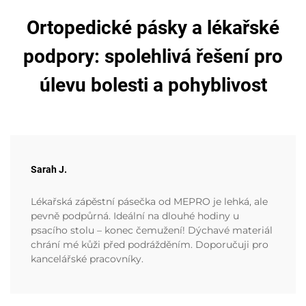
Ortopedické pásky a lékařské
podpory: spolehlivá řešení pro
úlevu bolesti a pohyblivost
Sarah J.
Lékařská zápěstní pásečka od MEPRO je lehká, ale
pevně podpůrná. Ideální na dlouhé hodiny u
psacího stolu – konec čemužení! Dýchavé materiál
chrání mé kůži před podrážděním. Doporučuji pro
kancelářské pracovníky.