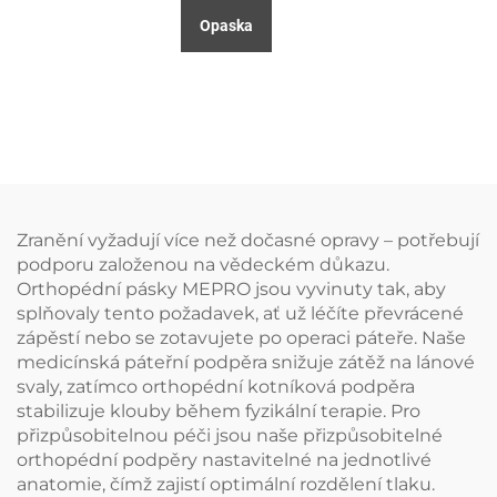
Opaska
Zranění vyžadují více než dočasné opravy – potřebují
podporu založenou na vědeckém důkazu.
Orthopédní pásky MEPRO jsou vyvinuty tak, aby
splňovaly tento požadavek, ať už léčíte převrácené
zápěstí nebo se zotavujete po operaci páteře. Naše
medicínská páteřní podpěra snižuje zátěž na lánové
svaly, zatímco orthopédní kotníková podpěra
stabilizuje klouby během fyzikální terapie. Pro
přizpůsobitelnou péči jsou naše přizpůsobitelné
orthopédní podpěry nastavitelné na jednotlivé
anatomie, čímž zajistí optimální rozdělení tlaku.