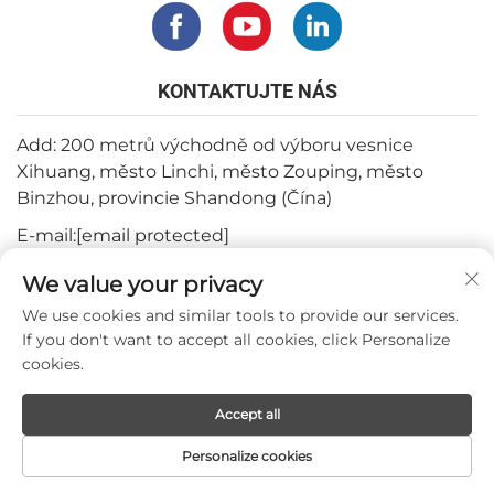
KONTAKTUJTE NÁS
Add: 200 metrů východně od výboru vesnice
Xihuang, město Linchi, město Zouping, město
Binzhou, provincie Shandong (Čína)
E-mail:
[email protected]
Tel:
+82-3180427370
We value your privacy
Telefon:
+86-15564344404
We use cookies and similar tools to provide our services.
If you don't want to accept all cookies, click Personalize
WhatsApp:
+82-1022396668
cookies.
Accept all
Všechna práva vyhrazena © 2024 Mepro Medical Co.,Ltd.
Personalize cookies
DOMOVSKÁ
PRODUKTY
E-MAIL
TEL.