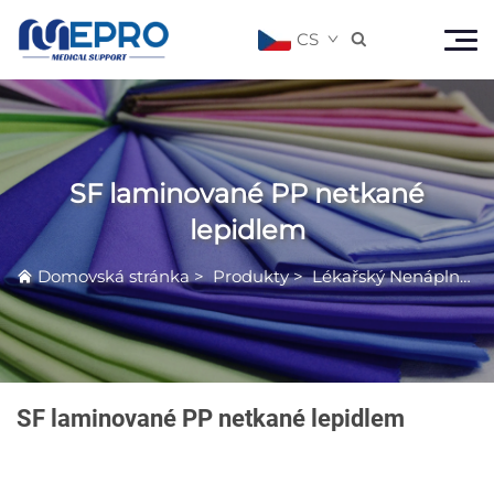
CS

SF laminované PP netkané
lepidlem
Domovská stránka
>
Produkty
>
Lékařský Nenáplněný Materiál
SF laminované PP netkané lepidlem