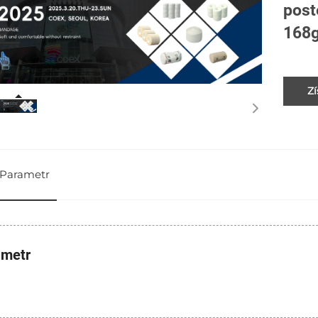
post
168
Zí
Parametr
ametr