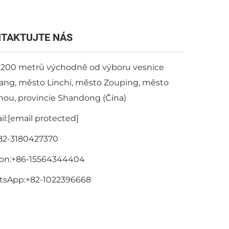
TAKTUJTE NÁS
 200 metrů východně od výboru vesnice
ang, město Linchi, město Zouping, město
hou, provincie Shandong (Čína)
l:
[email protected]
82-3180427370
on:
+86-15564344404
tsApp:
+82-1022396668