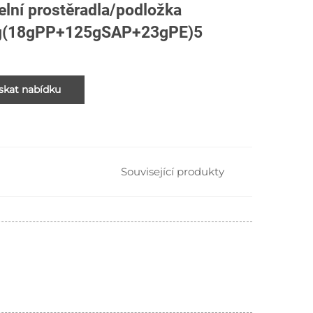
elní prostěradla/podložka
g(18gPP+125gSAP+23gPE)5
skat nabídku
Související produkty