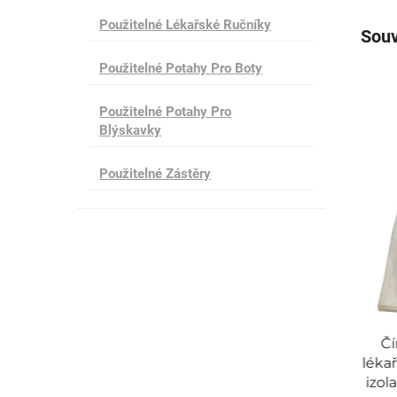
Použitelné Lékařské Ručníky
Souv
Použitelné Potahy Pro Boty
Použitelné Potahy Pro
Blýskavky
Použitelné Zástěry
látky
Hot Sale Jednorazový Modrý SMS
Čí
izolační šaty vyrobené v Číně
léka
izol