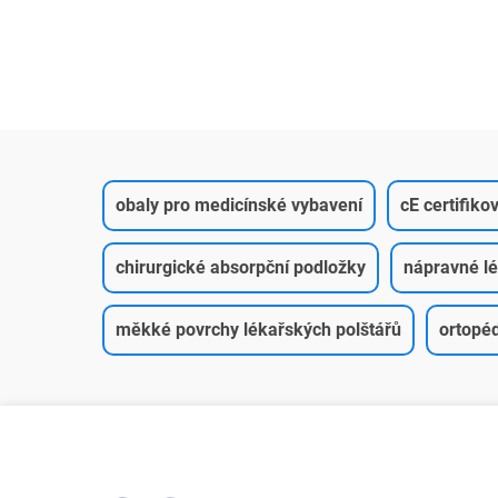
obaly pro medicínské vybavení
cE certifiko
chirurgické absorpční podložky
nápravné lé
měkké povrchy lékařských polštářů
ortopéd