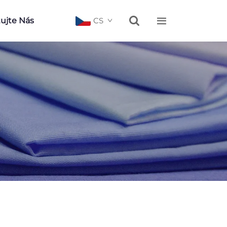


ujte Nás
CS