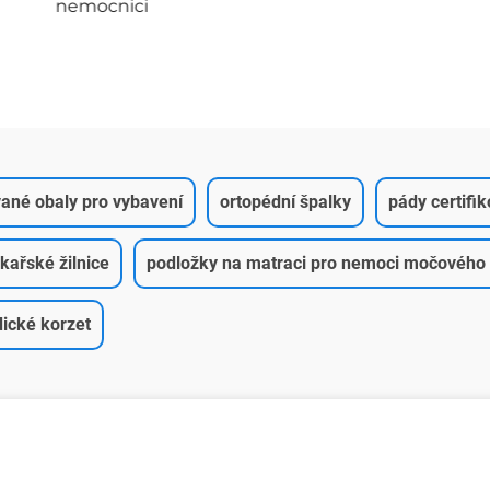
nemocnici
vané obaly pro vybavení
ortopédní špalky
pády certifi
kařské žilnice
podložky na matraci pro nemoci močového
ické korzet