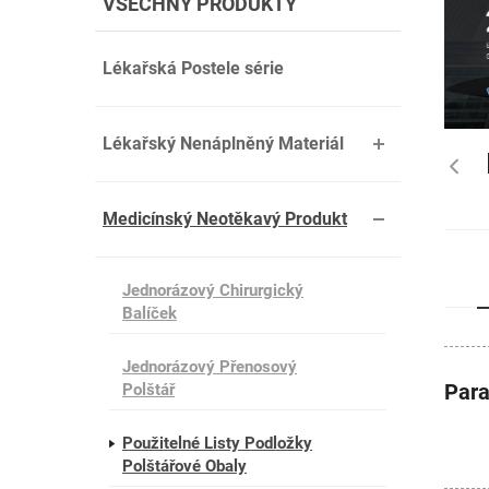
VŠECHNY PRODUKTY
Lékařská Postele série
Lékařský Nenáplněný Materiál
Medicínský Neotěkavý Produkt
Jednorázový Chirurgický
Balíček
Jednorázový Přenosový
Par
Polštář
Použitelné Listy Podložky
Polštářové Obaly