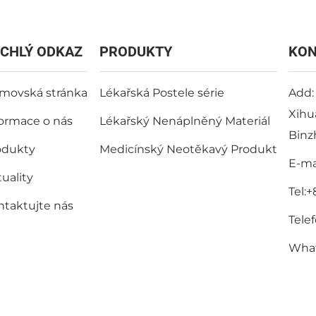
CHLÝ ODKAZ
PRODUKTY
KON
movská stránka
Lékařská Postele série
Add:
Xihu
formace o nás
Lékařský Nenáplněný Materiál
Binz
odukty
Medicínský Neotěkavý Produkt
E-mai
uality
Tel:
+
ntaktujte nás
Telef
Wha