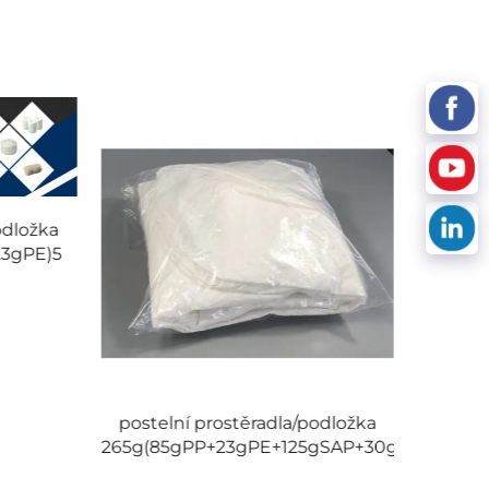
odložka
23gPE)5
Položk
postelní prostěradla/podložka
265g(85gPP+23gPE+125gSAP+30gPP)4