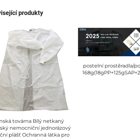
isející produkty
postelní prostěradla/p
168g(18gPP+125gSAP+
nská továrna Bílý netkaný
řský nemocniční jednorázový
ační plášť Ochranná látka pro