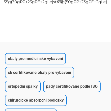
55g(30gPP+23gPE+2gLejstro)1
75g(50gPP+23gPE+2gLejst
obaly pro medicínské vybavení
cE certifikované obaly pro vybavení
ortopédní špalky
pády certifikované podle ISO
chirurgické absorpční podložky