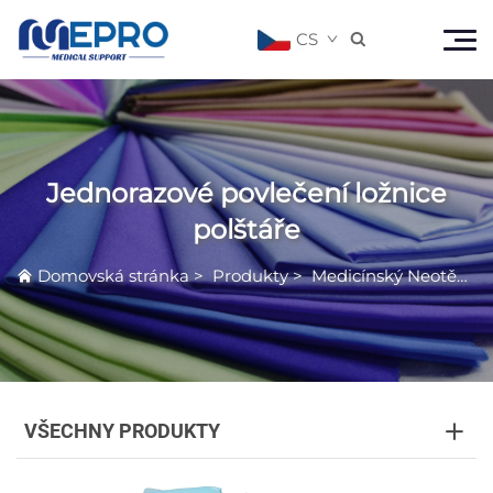
CS

Jednorazové povlečení ložnice
polštáře
Domovská stránka
>
Produkty
>
Medicínský Neotěkavý Produkt
VŠECHNY PRODUKTY