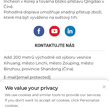
Incheon v Koreji a továrna blízko přístavu Qingdao v
Číně.
Pohodlná doprava umožňuje snadný přístup zboží,
které má být vyváženo na světový trh.
KONTAKTUJTE NÁS
Add: 200 metrů východně od výboru vesnice
Xihuang, město Linchi, město Zouping, město
Binzhou, provincie Shandong (Čína)
E-mail:
[email protected]
Tel:
+82-3180427370
We value your privacy
Telefon:
+86-15564344404
We use cookies and similar tools to provide our services.
If you don't want to accept all cookies, click Personalize
WhatsApp:
+82-1022396668
cookies.