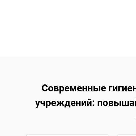
Современные гигие
учреждений: повышай