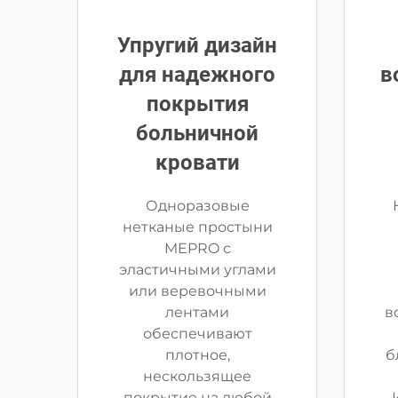
Упругий дизайн
для надежного
в
покрытия
больничной
кровати
Одноразовые
нетканые простыни
MEPRO с
эластичными углами
или веревочными
лентами
в
обеспечивают
плотное,
б
нескользящее
покрытие на любой