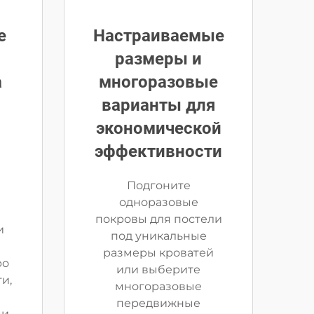
е
Настраиваемые
размеры и
а
многоразовые
варианты для
экономической
эффективности
Подгоните
одноразовые
покровы для постели
и
под уникальные
размеры кроватей
ро
или выберите
и,
многоразовые
передвижные
ми