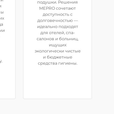
подушки. Решения
м
MEPRO сочетают
мы
доступность с
их
долговечностью —
да
идеально подходят
ми
для отелей, спа-
м
салонов и больниц,
ищущих
экологически чистые
и бюджетные
.
средства гигиены.