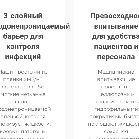
3-слойный
Превосходно
одонепроницаемый
впитывание
барьер для
для удобств
контроля
пациентов и
инфекций
персонала
Наши простыни из
Медицинские
пленки SMS/PE
впитывающие
сочетают в себе
простыни с
мягкие нетканые
целлюлозным
слои с
наполнителем ил
одонепроницаемой
гидрофильными
пленкой, которая
покрытиями быст
локирует жидкости,
поглощают жидкост
кровь и патогены.
сохраняя
Идеально подходят
поверхности сухи