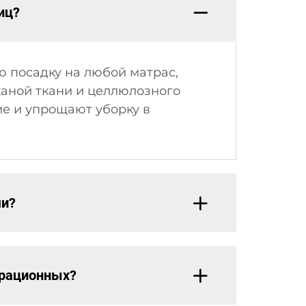
иц?
 посадку на любой матрас,
аной ткани и целлюлозного
е и упрощают уборку в
ми?
ерационных?