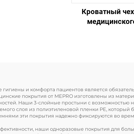
Кроватный че
медицинског
качества
0гПП)4
Одноразовы
медицинский ч
для кровати
 гигиены и комфорта пациентов является обязате
инские покрытия от MEPRO изготовлены из материа
ностей. Наши 3-слойные простыни с возможностью н
мого слоя из полиэтиленовой пленки PE, который бл
мнями эти покрытия надежно фиксируются во время
фективности, наши одноразовые покрытия для боль