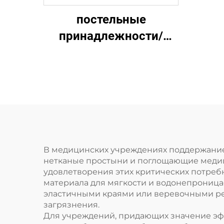
постельные
принадлежности/
нижний матрас
265г(85гПП+23гПЭ+125гСАП+3
В медицинских учреждениях поддержание
нетканые простыни и поглощающие медиц
удовлетворения этих критических потреб
материала для мягкости и водонепроницае
эластичными краями или веревочными ре
загрязнения.
Для учреждений, придающих значение эф