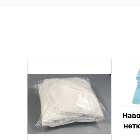
Наво
нет