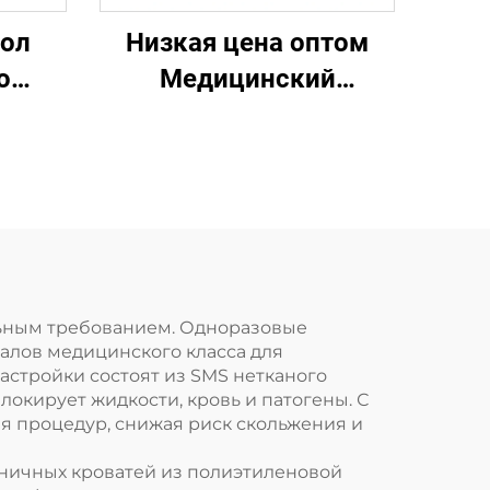
хол
Низкая цена оптом
о
Медицинский
одноразовый
й
стерильный
ехол
упаковочный
материал
Непромокаемая
упаковка SMS/SMMS
для медицины
льным требованием. Одноразовые
лов медицинского класса для
астройки состоят из SMS нетканого
окирует жидкости, кровь и патогены. С
 процедур, снижая риск скольжения и
ничных кроватей из полиэтиленовой