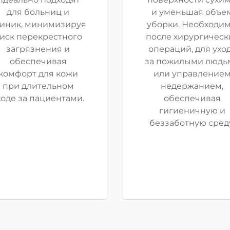
для больниц и
и уменьшая объе
иник, минимизируя
уборки. Необходи
иск перекрестного
после хирургическ
загрязнения и
операций, для ухо
обеспечивая
за пожилыми людь
комфорт для кожи
или управление
при длительном
недержанием,
ходе за пациентами.
обеспечивая
гигиеничную и
беззаботную среду