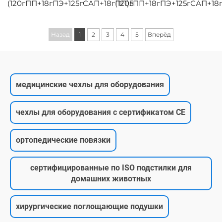
(120гПП+18гПЭ+125гСАП+18гПП)5
(120гПП+18гПЭ+125гСАП+18
Назад
1
2
3
4
5
Вперёд
медицинские чехлы для оборудования
чехлы для оборудования с сертификатом CE
ортопедические повязки
сертифицированные по ISO подстилки для
домашних животных
хирургические поглощающие подушки