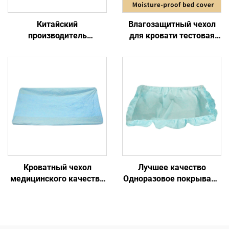
Китайский
Влагозащитный чехол
производитель
для кровати тестовая
Различные размеры
бумага цветового
больницы одноразовые
индикатора сушки
постельные
сохраняет ваш матрас
принадлежности
влагонепроницаемым
Обследование листов
Кроватный чехол
Лучшее качество
медицинского качества
Одноразовое покрывало
Одноразовый
для больничной кровати
медицинский чехол для
Покрывала для кроватей
кровати
одноразовые