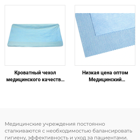
265г(85гПП+23гПЭ+125гСАП+30гПП)4
Кроватный чехол
Низкая цена оптом
медицинского качества
Медицинский
Одноразовый
одноразовый
медицинский чехол для
стерильный
кровати
упаковочный материал
Непромокаемая
упаковка SMS/SMMS
для медицины
Медицинские учреждения постоянно
сталкиваются с необходимостью балансировать
гигиену, эффективность и уход за пациентами.