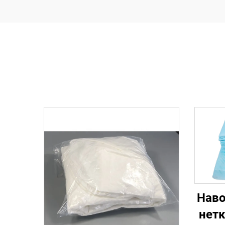
Наво
нет