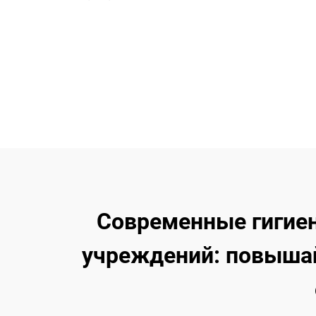
Современные гигие
учреждений: повышай