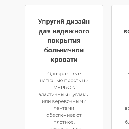
Упругий дизайн
для надежного
в
покрытия
больничной
кровати
Одноразовые
нетканые простыни
MEPRO с
эластичными углами
или веревочными
лентами
в
обеспечивают
плотное,
б
нескользящее