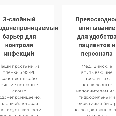
3-слойный
Превосходно
одонепроницаемый
впитывание
барьер для
для удобств
контроля
пациентов и
инфекций
персонала
Наши простыни из
Медицинские
пленки SMS/PE
впитывающие
сочетают в себе
простыни с
мягкие нетканые
целлюлозным
слои с
наполнителем ил
одонепроницаемой
гидрофильными
пленкой, которая
покрытиями быст
локирует жидкости,
поглощают жидкост
кровь и патогены.
сохраняя