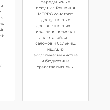
передвижные
ми
подушки. Решения
м
MEPRO сочетают
мы
доступность с
их
долговечностью —
да
идеально подходят
ми
для отелей, спа-
м
салонов и больниц,
ищущих
экологически чистые
и бюджетные
.
средства гигиены.