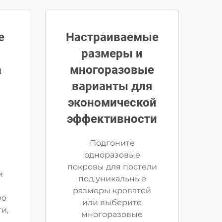
е
Настраиваемые
размеры и
а
многоразовые
варианты для
экономической
эффективности
Подгоните
одноразовые
покровы для постели
и
под уникальные
размеры кроватей
ро
или выберите
и,
многоразовые