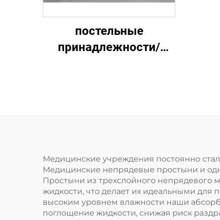
постельные
принадлежности/
нижний матрас
265г(85гПП+23гПЭ+125гСАП+3
Медицинские учреждения постоянно сталк
Медицинские непрядевые простыни и одн
Простыни из трехслойного непрядевого м
жидкости, что делает их идеальными для
высоким уровнем влажности наши абсор
поглощение жидкости, снижая риск раздр