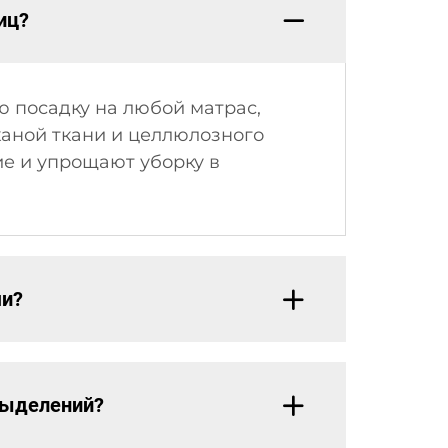
иц?
 посадку на любой матрас,
аной ткани и целлюлозного
е и упрощают уборку в
ми?
выделений?