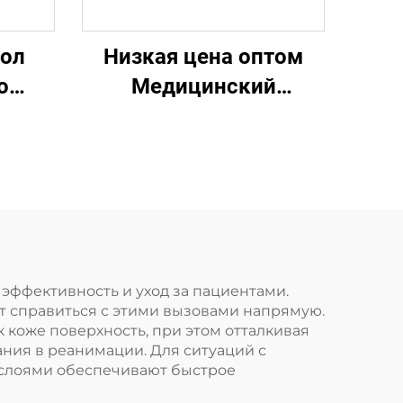
хол
Низкая цена оптом
о
Медицинский
одноразовый
й
стерильный
ехол
упаковочный
материал
Непромокаемая
упаковка SMS/SMMS
для медицины
эффективность и уход за пациентами.
 справиться с этими вызовами напрямую.
коже поверхность, при этом отталкивая
ния в реанимации. Для ситуаций с
слоями обеспечивают быстрое