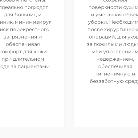
Идеально подходят
поверхности сухи
для больниц и
и уменьшая объе
иник, минимизируя
уборки. Необходи
иск перекрестного
после хирургическ
загрязнения и
операций, для ухо
обеспечивая
за пожилыми людь
комфорт для кожи
или управление
при длительном
недержанием,
ходе за пациентами.
обеспечивая
гигиеничную и
беззаботную среду