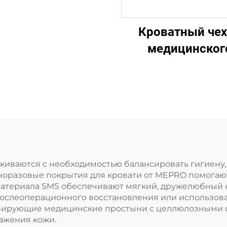
Кроватный че
медицинског
качества
0гПП)4
Одноразовы
медицинский ч
для кровати
иваются с необходимостью балансировать гигиену, 
оразовые покрытия для кровати от MEPRO помогают
атериала SMS обеспечивают мягкий, дружелюбный к 
 послеоперационного восстановления или использова
бирующие медицинские простыни с целлюлозными 
ажения кожи.