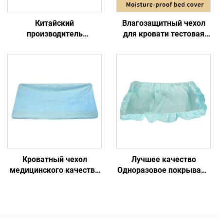
Китайский
Влагозащитный чехол
производитель
для кровати тестовая
Различные размеры
бумага цветового
больницы одноразовые
индикатора сушки
постельные
сохраняет ваш матрас
принадлежности
влагонепроницаемым
Обследование листов
Кроватный чехол
Лучшее качество
медицинского качества
Одноразовое покрывало
Одноразовый
для больничной кровати
медицинский чехол для
Покрывала для кроватей
кровати
одноразовые