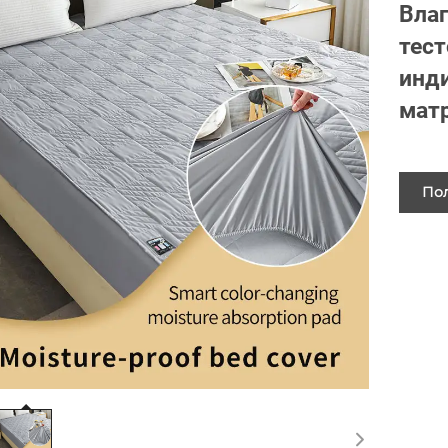
Вла
тест
инд
мат
Пол