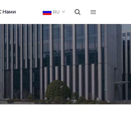


С Нами
RU