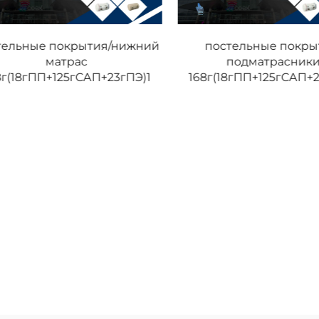
постельные покрытия/
подматрасники
8г(18гПП+125гСАП+23гПЭ)2
Передающий
подушечка(120гПП+18г