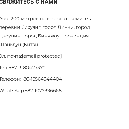
СВЯЖИТЕСЬ С НАМИ
Add: 200 метров на восток от комитета
деревни Сихуанг, город Линчи, город
Цзоупин, город Бинчжоу, провинция
Шаньдун (Китай)
Эл. почта:
[email protected]
Тел.:
+82-3180427370
Телефон:
+86-15564344404
WhatsApp:
+82-1022396668