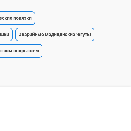
еские повязки
ушки
аварийные медицинские жгуты
ягким покрытием