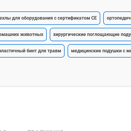
ехлы для оборудования с сертификатом CE
ортопедич
домашних животных
хирургические поглощающие под
эластичный бинт для травм
медицинские подушки с м