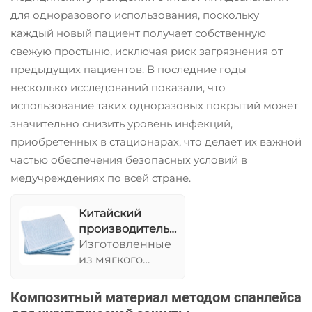
различных
для одноразового использования, поскольку
применений.
каждый новый пациент получает собственную
свежую простыню, исключая риск загрязнения от
предыдущих пациентов. В последние годы
несколько исследований показали, что
использование таких одноразовых покрытий может
значительно снизить уровень инфекций,
приобретенных в стационарах, что делает их важной
частью обеспечения безопасных условий в
медучреждениях по всей стране.
Китайский
производитель
Различные
Изготовленные
размеры
из мягкого
больницы
нетканого
одноразовые
материала, эти
Композитный материал методом спанлейса
постельные
простыни