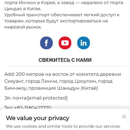
порта Инчхон в Корее, а завод — недалеко от порта
Циндао в Китае.
Удобный транспорт обеспечивает легкий доступ к
товарам, которые будут экспортироваться на
мировой рынок.
СВЯЖИТЕСЬ С НАМИ
Add: 200 метров на восток от комитета деревни
Сихуанг, город Линчи, город Цзоупин, город
Бинчжоу, провинция Шаньдун (Китай)
Эл. почта:
[email protected]
Тел.:
+82-3180427370
We value your privacy
Телефон:
+86-15564344404
We use cookies and similar tools to provide our services.
WhatsApp:
+82-1022396668