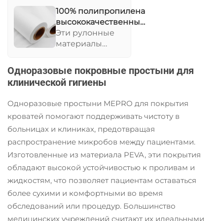
100% полипропилена
высококачественные
экологически чистые
Эти рулонные
нетканые ткани
материалы
отличаются
повышенной
Одноразовые покровные простыни для
прочностью
клинической гигиены
благодаря своему
полипропиленовому
Одноразовые простыни MEPRO для покрытия
составу, предлагая
кроватей помогают поддерживать чистоту в
экологически чистые
больницах и клиниках, предотвращая
и
перерабатываемые
распространение микробов между пациентами.
решения для
Изготовленные из материала PEVA, эти покрытия
медицинской и
обладают высокой устойчивостью к проливам и
гигиенической
жидкостям, что позволяет пациентам оставаться
продукции. Они
более сухими и комфортными во время
универсальны,
обследований или процедур. Большинство
лёгкие и могут быть
адаптированы для
медицинских учреждений считают их идеальными