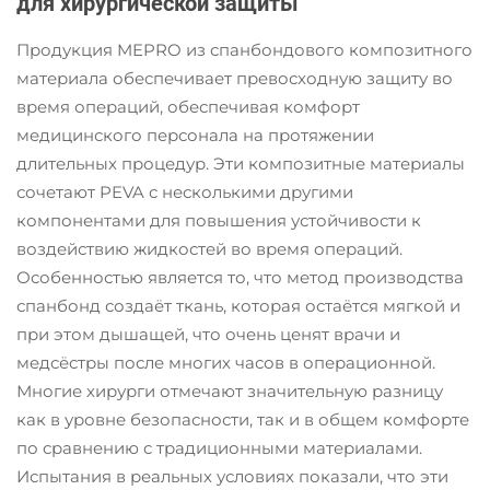
для хирургической защиты
принадлежности
предоставляют
Обследование
санитарное и
Продукция MEPRO из спанбондового композитного
листов
гигиеничное
материала обеспечивает превосходную защиту во
решение,
время операций, обеспечивая комфорт
идеально
подходящее для
медицинского персонала на протяжении
условий ухода за
длительных процедур. Эти композитные материалы
пациентами.
сочетают PEVA с несколькими другими
Они уменьшают
компонентами для повышения устойчивости к
время на уборку
воздействию жидкостей во время операций.
и операционные
Особенностью является то, что метод производства
расходы,
одновременно
спанбонд создаёт ткань, которая остаётся мягкой и
обеспечивая
при этом дышащей, что очень ценят врачи и
стерильную
медсёстры после многих часов в операционной.
среду.
Многие хирурги отмечают значительную разницу
как в уровне безопасности, так и в общем комфорте
по сравнению с традиционными материалами.
Испытания в реальных условиях показали, что эти