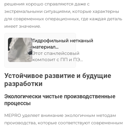
решения хорошо справляются даже с
экстремальными ситуациями, которые характерны
для современных операционных, где каждая деталь
имеет значение.
Гидрофильный нетканый
материал
55г(30гПП+23гПЭ+2гКлей)1
Этот спанлейсовый
композит с ПП и ПЭ
обеспечивает отличную
устойчивость к
Устойчивое развитие и будущие
жидкостям и
разработки
воздухопроницаемость,
что идеально подходит
Экологически чистые производственные
для хирургического
процессы
применения. Он
гарантирует защиту
MEPRO уделяет внимание экологичным методам
пациентов и персонала
благодаря улучшенной
производства, которые соответствуют современным