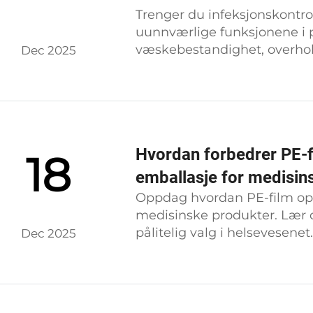
Trenger du infeksjonskontro
uunnværlige funksjonene i på
væskebestandighet, overhol
Dec 2025
sjekklisten nå.
Hvordan forbedrer PE-fil
18
emballasje for medisin
Oppdag hvordan PE-film oppre
medisinske produkter. Lær om
pålitelig valg i helsevesenet
Dec 2025