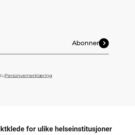
Abonner
du
Personvernerklæring
ktklede for ulike helseinstitusjoner