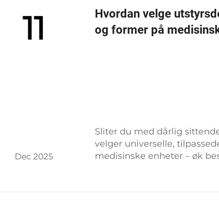
Hvordan velge utstyrsd
11
og former på medisins
Sliter du med dårlig sitte
velger universelle, tilpasse
medisinske enheter – øk bes
Dec 2025
sjekkliste for passform nå.