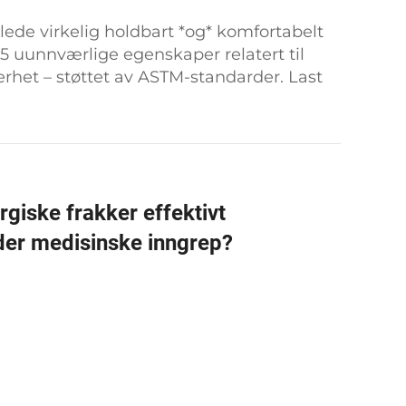
lede virkelig holdbart *og* komfortabelt
5 uunnværlige egenskaper relatert til
erhet – støttet av ASTM-standarder. Last
 nå.
rgiske frakker effektivt
der medisinske inngrep?