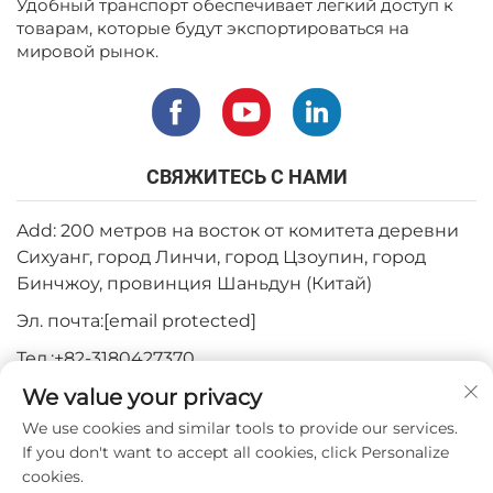
Удобный транспорт обеспечивает легкий доступ к
товарам, которые будут экспортироваться на
мировой рынок.
СВЯЖИТЕСЬ С НАМИ
Add: 200 метров на восток от комитета деревни
Сихуанг, город Линчи, город Цзоупин, город
Бинчжоу, провинция Шаньдун (Китай)
Эл. почта:
[email protected]
Тел.:
+82-3180427370
We value your privacy
Телефон:
+86-15564344404
We use cookies and similar tools to provide our services.
WhatsApp:
+82-1022396668
If you don't want to accept all cookies, click Personalize
cookies.